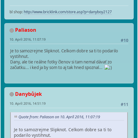
bl shop:
http://www.bricklink.com/store.asp?p=danyboy2127
Paliason
10. Apríl 2016, 11:07:19
#10
Je to samozrejme Slipknot. Celkom dobre sa ti to podarilo
vystihnut.
Dany, ale tie reálne fotky členov si tam nemal dávať zo
začiatku... i ked ja by som to aj tak hned spoznal...
Danybůjek
10. Apríl 2016, 14:51:19
#11
Quote from: Paliason on 10. Apríl 2016, 11:07:19
Je to samozrejme Slipknot. Celkom dobre sa ti to
podarilo vystihnut.