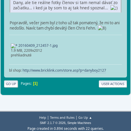
Dany, ale tie reálne fotky členov si tam nemal dávať zo
začiatku... i ked ja by som to aj tak hned spoznal...
Popravdě, večer jsem byl z toho už tak pomatený, že mi to ani
nedošlo. Navíc tam chybí devátý člen Chris Fehn.
20160409_212457-1.jpg
1.9 MB, 2209x2012
prehliadnuté
bl shop:
http://www.bricklink.com/store.asp?p=danyboy2127
Pages
1
GO UP
USER ACTIONS
|
|
Help
Terms and Rules
Go Up ▲
,
SMF 2.1.7 © 2026
Simple Machines
Page created in 0.894 seconds with 22 queries.