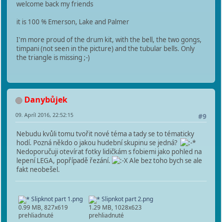
welcome back my friends
it is 100 % Emerson, Lake and Palmer
I'm more proud of the drum kit, with the bell, the two gongs,
timpani (not seen in the picture) and the tubular bells. Only
the triangle is missing ;-)
Danybůjek
09. Apríl 2016, 22:52:15
#9
Nebudu kvůli tomu tvořit nové téma a tady se to tématicky
hodí. Pozná někdo o jakou hudební skupinu se jedná?
Nedoporučuji otevírat fotky lidičkám s fobiemi jako pohled na
lepení LEGA, popřípadě řezání.
Ale bez toho bych se ale
fakt neobešel.
Slipknot part 1.png
Slipnkot part 2.png
0.99 MB, 827x619
1.29 MB, 1028x623
prehliadnuté
prehliadnuté