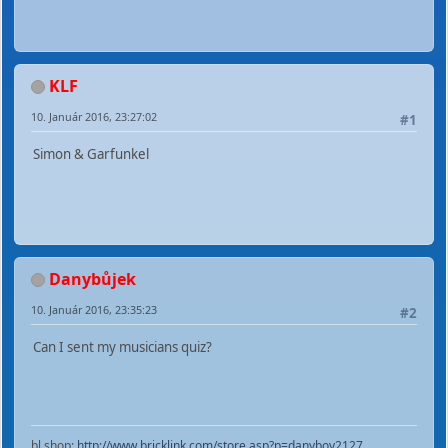
KLF
10. Január 2016, 23:27:02
#1
Simon & Garfunkel
Danybůjek
10. Január 2016, 23:35:23
#2
Can I sent my musicians quiz?
bl shop:
http://www.bricklink.com/store.asp?p=danyboy2127