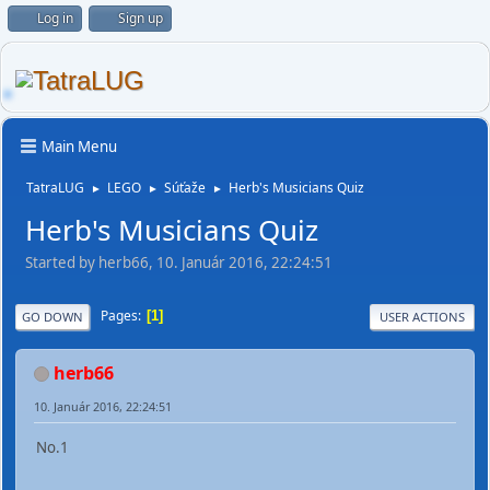
Log in
Sign up
Main Menu
TatraLUG
LEGO
Súťaže
Herb's Musicians Quiz
►
►
►
Herb's Musicians Quiz
Started by herb66, 10. Január 2016, 22:24:51
Pages
1
GO DOWN
USER ACTIONS
herb66
10. Január 2016, 22:24:51
No.1