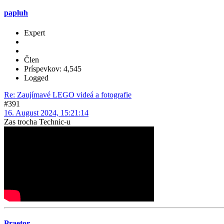
papluh
Expert
Člen
Príspevkov: 4,545
Logged
Re: Zaujímavé LEGO videá a fotografie
#391
16. August 2024, 15:21:14
Zas trocha Technic-u
Praetor