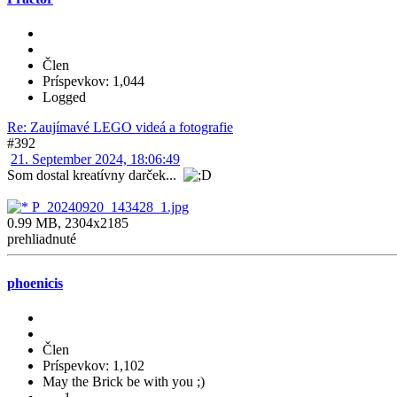
Člen
Príspevkov: 1,044
Logged
Re: Zaujímavé LEGO videá a fotografie
#392
21. September 2024, 18:06:49
Som dostal kreatívny darček...
P_20240920_143428_1.jpg
0.99 MB, 2304x2185
prehliadnuté
phoenicis
Člen
Príspevkov: 1,102
May the Brick be with you ;)