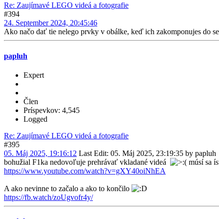
Re: Zaujímavé LEGO videá a fotografie
#394
24. September 2024, 20:45:46
Ako načo dať tie nelego prvky v obálke, keď ich zakomponujes do se
papluh
Expert
Člen
Príspevkov: 4,545
Logged
Re: Zaujímavé LEGO videá a fotografie
#395
05. Máj 2025, 19:16:12
Last Edit
: 05. Máj 2025, 23:19:35 by papluh
bohužial F1ka nedovoľuje prehrávať vkladané videá
músí sa í
https://www.youtube.com/watch?v=gXY40oiNhEA
A ako nevinne to začalo a ako to končilo
https://fb.watch/zoUgvofr4y/