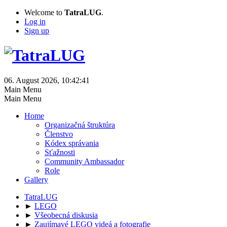
Welcome to
TatraLUG
.
Log in
Sign up
06. August 2026, 10:42:41
Main Menu
Main Menu
Home
Organizačná štruktúra
Členstvo
Kódex správania
Sťažnosti
Community Ambassador
Role
Gallery
TatraLUG
►
LEGO
►
Všeobecná diskusia
►
Zaujímavé LEGO videá a fotografie