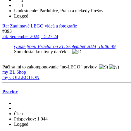
Umiestnenie: Pardubice, Praha a niekedy Prešov
Logged
Re: Zaujímavé LEGO videá a fotografie
#393
24. September 2024, 15:27:24
Quote from: Praetor on 21. September 2024, 18:06:49
Som dostal kreatívny darček...
Páči sa mi to zakomponovanie "ne-LEGO" prvkov
my BL Shop
my COLLECTION
Praetor
Člen
Príspevkov: 1,044
Logged