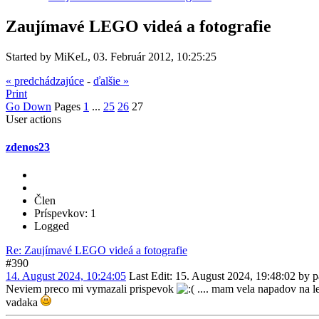
Zaujímavé LEGO videá a fotografie
Started by MiKeL, 03. Február 2012, 10:25:25
« predchádzajúce
-
ďalšie »
Print
Go Down
Pages
1
...
25
26
27
User actions
zdenos23
Člen
Príspevkov: 1
Logged
Re: Zaujímavé LEGO videá a fotografie
#390
14. August 2024, 10:24:05
Last Edit
: 15. August 2024, 19:48:02 by 
Neviem preco mi vymazali prispevok
.... mam vela napadov na le
vadaka