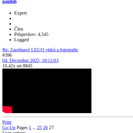
papluh
Expert
Člen
Príspevkov: 4,545
Logged
Re: Zaujímavé LEGO videá a fotografie
#396
04. December 2025, 18:12:03
10.42x set 8845
Print
Go Up
Pages
1
...
25
26
27
User actions