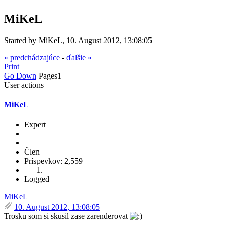
MiKeL
Started by MiKeL, 10. August 2012, 13:08:05
« predchádzajúce
-
ďalšie »
Print
Go Down
Pages
1
User actions
MiKeL
Expert
Člen
Príspevkov: 2,559
Logged
MiKeL
10. August 2012, 13:08:05
Trosku som si skusil zase zarenderovat