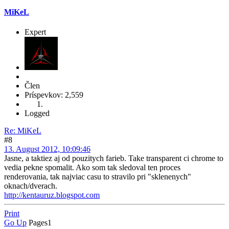
MiKeL
Expert
Člen
Príspevkov: 2,559
Logged
Re: MiKeL
#8
13. August 2012, 10:09:46
Jasne, a taktiez aj od pouzitych farieb. Take transparent ci chrome to
vedia pekne spomalit. Ako som tak sledoval ten proces
renderovania, tak najviac casu to stravilo pri "sklenenych"
oknach/dverach.
http://kentauruz.blogspot.com
Print
Go Up
Pages
1