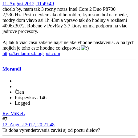
11. August 2012, 11:49:49
chcelo by, mam tak 3 rocny notas Intel Core 2 Duo P8700
2,53GHz. Postu neviem ako dlho robilo, kym som bol na obede,
modry dom vlavo asi 1h 43m a vpravo tak do hodiny v rozliseni
4096x3072. Robene v PovRay 3.7 ktory uz ma podporu na viac
jadrove procesory.
Aj tak ti viac casu zaberie najst nejake vhodne nastavenia. A na tych
mojich je toho este hoodne co zlepsovat
http://kentauruz.blogspot.com
Morandi
Člen
Príspevkov: 146
Logged
Re: MiKeL
#7
12. August 2012, 20:21:48
Ta doba vyrenderovania zavisi aj od poctu dielov?