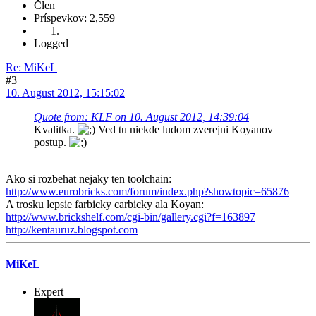
Člen
Príspevkov: 2,559
Logged
Re: MiKeL
#3
10. August 2012, 15:15:02
Quote from: KLF on 10. August 2012, 14:39:04
Kvalitka.
Ved tu niekde ludom zverejni Koyanov
postup.
Ako si rozbehat nejaky ten toolchain:
http://www.eurobricks.com/forum/index.php?showtopic=65876
A trosku lepsie farbicky carbicky ala Koyan:
http://www.brickshelf.com/cgi-bin/gallery.cgi?f=163897
http://kentauruz.blogspot.com
MiKeL
Expert