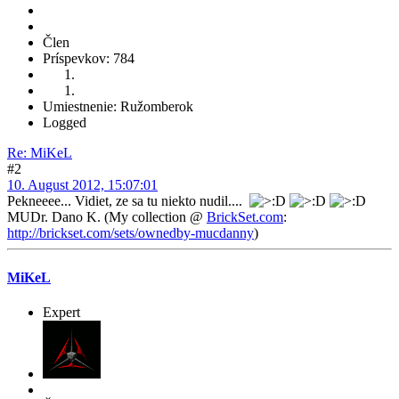
Člen
Príspevkov: 784
Umiestnenie: Ružomberok
Logged
Re: MiKeL
#2
10. August 2012, 15:07:01
Pekneeee... Vidiet, ze sa tu niekto nudil....
MUDr. Dano K. (My collection @
BrickSet.com
:
http://brickset.com/sets/ownedby-mucdanny
)
MiKeL
Expert