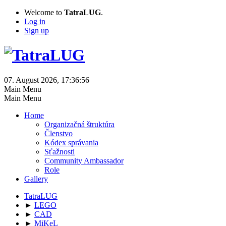
Welcome to
TatraLUG
.
Log in
Sign up
07. August 2026, 17:36:56
Main Menu
Main Menu
Home
Organizačná štruktúra
Členstvo
Kódex správania
Sťažnosti
Community Ambassador
Role
Gallery
TatraLUG
►
LEGO
►
CAD
►
MiKeL