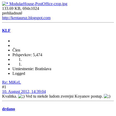
ModularHouse-PostOffice-crop.jpg
133.69 KB, 694x1024
prehliadnuté
http://kentauruz.blogspot.com
KLF
Člen
Príspevkov: 5,474
Umiestnenie: Bratislava
Logged
Re: MiKeL
#1
10. August 2012, 14:39:04
Kvalitka.
Ved tu niekde ludom zverejni Koyanov postup.
drdano