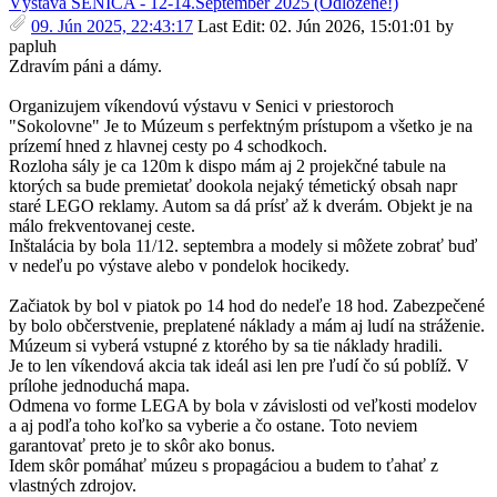
Výstava SENICA - 12-14.September 2025 (Odložené!)
09. Jún 2025, 22:43:17
Last Edit
: 02. Jún 2026, 15:01:01 by
papluh
Zdravím páni a dámy.
Organizujem víkendovú výstavu v Senici v priestoroch
"Sokolovne" Je to Múzeum s perfektným prístupom a všetko je na
prízemí hned z hlavnej cesty po 4 schodkoch.
Rozloha sály je ca 120m k dispo mám aj 2 projekčné tabule na
ktorých sa bude premietať dookola nejaký témetický obsah napr
staré LEGO reklamy. Autom sa dá prísť až k dverám. Objekt je na
málo frekventovanej ceste.
Inštalácia by bola 11/12. septembra a modely si môžete zobrať buď
v nedeľu po výstave alebo v pondelok hocikedy.
Začiatok by bol v piatok po 14 hod do nedeľe 18 hod. Zabezpečené
by bolo občerstvenie, preplatené náklady a mám aj ludí na stráženie.
Múzeum si vyberá vstupné z ktorého by sa tie náklady hradili.
Je to len víkendová akcia tak ideál asi len pre ľudí čo sú poblíž. V
prílohe jednoduchá mapa.
Odmena vo forme LEGA by bola v závislosti od veľkosti modelov
a aj podľa toho koľko sa vyberie a čo ostane. Toto neviem
garantovať preto je to skôr ako bonus.
Idem skôr pomáhať múzeu s propagáciou a budem to ťahať z
vlastných zdrojov.