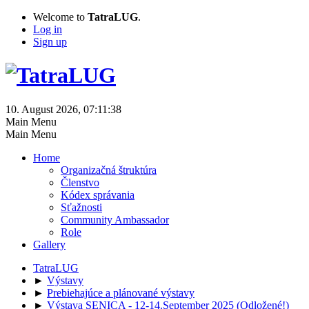
Welcome to
TatraLUG
.
Log in
Sign up
10. August 2026, 07:11:38
Main Menu
Main Menu
Home
Organizačná štruktúra
Členstvo
Kódex správania
Sťažnosti
Community Ambassador
Role
Gallery
TatraLUG
►
Výstavy
►
Prebiehajúce a plánované výstavy
►
Výstava SENICA - 12-14.September 2025 (Odložené!)