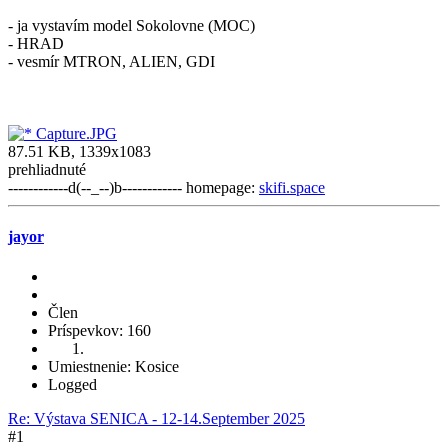
- ja vystavím model Sokolovne (MOC)
- HRAD
- vesmír MTRON, ALIEN, GDI
Capture.JPG
87.51 KB, 1339x1083
prehliadnuté
------------d(--_--)b------------ homepage:
skifi.space
jayor
Člen
Príspevkov: 160
Umiestnenie: Kosice
Logged
Re: Výstava SENICA - 12-14.September 2025
#1