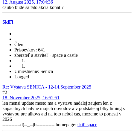
12. August 2025, 17:04:36
cauko bude sa tato akcia konat ?
SkiFi
Člen
Príspevkov: 641
zberateľ a staviteľ - space a castle
Umiestnenie: Senica
Logged
Re: Výstava SENICA - 12-14.September 2025
#2
18. November 2025, 16:52:51
len mensi update mesto ma a vystavu nadalej zaujem len z
kapacitnych halvne mojich dovodov a v podstate aj blby timing s
vystavou pre alltoys atd na toto nebol cas, mozeme to poriesit v
2026
------------d(--_--)b------------ homepage:
skifi.space