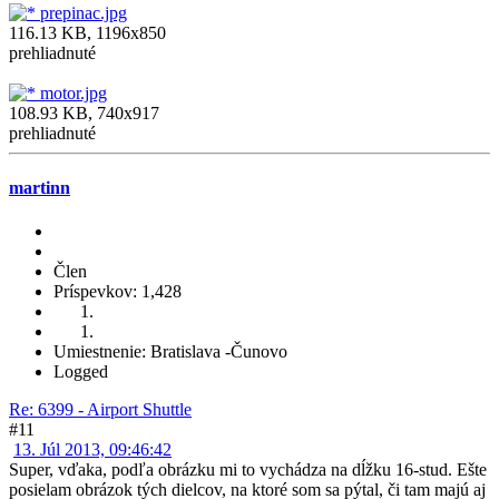
prepinac.jpg
116.13 KB, 1196x850
prehliadnuté
motor.jpg
108.93 KB, 740x917
prehliadnuté
martinn
Člen
Príspevkov: 1,428
Umiestnenie: Bratislava -Čunovo
Logged
Re: 6399 - Airport Shuttle
#11
13. Júl 2013, 09:46:42
Super, vďaka, podľa obrázku mi to vychádza na dĺžku 16-stud. Ešte
posielam obrázok tých dielcov, na ktoré som sa pýtal, či tam majú aj