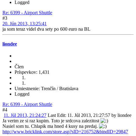
Logged
Re: 6399 - Airport Shuttle
#3
20. Jún 2013, 13:25:41
ja som teraz videl dva sety po 600 euro na BL
liondee
Člen
Príspevkov: 1,431
Umiestnenie: Trenčín / Bratislava
Logged
Re: 6399 - Airport Shuttle
#4
11. Júl 2013, 21:24:27
Last Edit
: 11. Júl 2013, 21:27:57 by liondee
Ja verim ze si raz kupim. Toto je srdcova zalezitost
Nasiel som tu. Chlapik ma hned 4 kusy na predaj.
http://www.bricklink.com/store.asp?sID=216752&bindID=29847