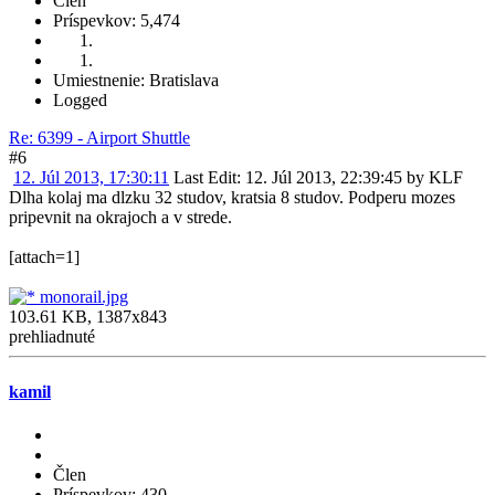
Člen
Príspevkov: 5,474
Umiestnenie: Bratislava
Logged
Re: 6399 - Airport Shuttle
#6
12. Júl 2013, 17:30:11
Last Edit
: 12. Júl 2013, 22:39:45 by KLF
Dlha kolaj ma dlzku 32 studov, kratsia 8 studov. Podperu mozes
pripevnit na okrajoch a v strede.
[attach=1]
monorail.jpg
103.61 KB, 1387x843
prehliadnuté
kamil
Člen
Príspevkov: 430