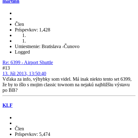
martinn
Člen
Príspevkov: 1,428
Umiestnenie: Bratislava -Čunovo
Logged
Re: 6399 - Airport Shuttle
#13
13. Júl 2013, 13:50:40
Vďaka za info, výhybky som videl. Má inak niekto tento set 6399,
že by to išlo s mojim classic townom na nejakú najbližšiu výstavu
po BB?
KLF
Člen
Príspevkov: 5,474