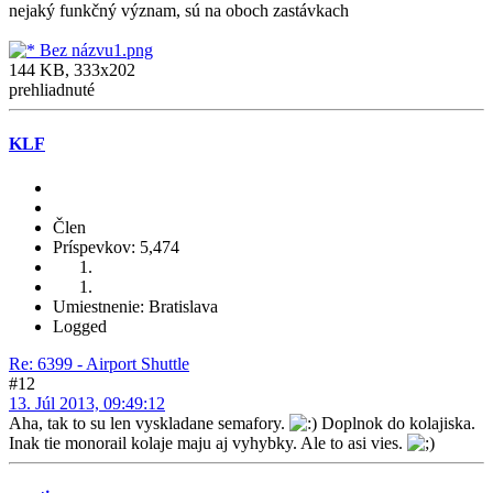
nejaký funkčný význam, sú na oboch zastávkach
Bez názvu1.png
144 KB, 333x202
prehliadnuté
KLF
Člen
Príspevkov: 5,474
Umiestnenie: Bratislava
Logged
Re: 6399 - Airport Shuttle
#12
13. Júl 2013, 09:49:12
Aha, tak to su len vyskladane semafory.
Doplnok do kolajiska.
Inak tie monorail kolaje maju aj vyhybky. Ale to asi vies.