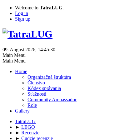
Welcome to
TatraLUG
.
Log in
Sign up
09. August 2026, 14:45:30
Main Menu
Main Menu
Home
Organizačná štruktúra
Členstvo
Kódex správania
Sťažnosti
Community Ambassador
Role
Gallery
TatraLUG
►
LEGO
►
Recenzie
►
Cudzie recenzie