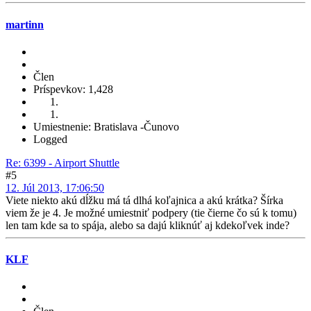
martinn
Člen
Príspevkov: 1,428
Umiestnenie: Bratislava -Čunovo
Logged
Re: 6399 - Airport Shuttle
#5
12. Júl 2013, 17:06:50
Viete niekto akú dĺžku má tá dlhá koľajnica a akú krátka? Šírka
viem že je 4. Je možné umiestniť podpery (tie čierne čo sú k tomu)
len tam kde sa to spája, alebo sa dajú kliknúť aj kdekoľvek inde?
KLF