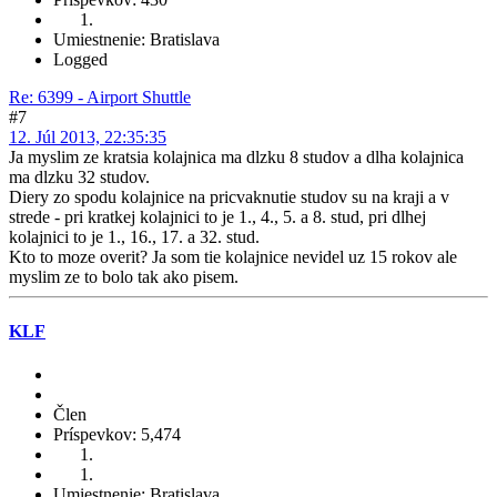
Umiestnenie: Bratislava
Logged
Re: 6399 - Airport Shuttle
#7
12. Júl 2013, 22:35:35
Ja myslim ze kratsia kolajnica ma dlzku 8 studov a dlha kolajnica
ma dlzku 32 studov.
Diery zo spodu kolajnice na pricvaknutie studov su na kraji a v
strede - pri kratkej kolajnici to je 1., 4., 5. a 8. stud, pri dlhej
kolajnici to je 1., 16., 17. a 32. stud.
Kto to moze overit? Ja som tie kolajnice nevidel uz 15 rokov ale
myslim ze to bolo tak ako pisem.
KLF
Člen
Príspevkov: 5,474
Umiestnenie: Bratislava