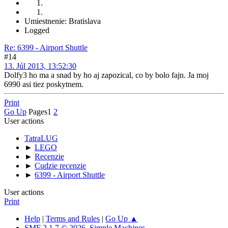
Umiestnenie: Bratislava
Logged
Re: 6399 - Airport Shuttle
#14
13. Júl 2013, 13:52:30
Dolfy3 ho ma a snad by ho aj zapozical, co by bolo fajn. Ja moj
6990 asi tiez poskytnem.
Print
Go Up
Pages
1
2
User actions
TatraLUG
►
LEGO
►
Recenzie
►
Cudzie recenzie
►
6399 - Airport Shuttle
User actions
Print
Help
|
Terms and Rules
|
Go Up ▲
SMF 2.1.7 © 2026
,
Simple Machines