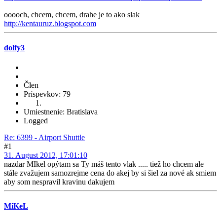
ooooch, chcem, chcem, drahe je to ako slak
http://kentauruz.blogspot.com
dolfy3
Člen
Príspevkov: 79
Umiestnenie: Bratislava
Logged
Re: 6399 - Airport Shuttle
#1
31. August 2012, 17:01:10
nazdar MIkel opýtam sa Ty máš tento vlak ..... tiež ho chcem ale
stále zvažujem samozrejme cena do akej by si šiel za nové ak smiem
aby som nespravil kravinu dakujem
MiKeL