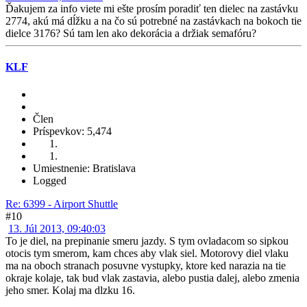
Ďakujem za info viete mi ešte prosím poradiť ten dielec na zastávku
2774, akú má dĺžku a na čo sú potrebné na zastávkach na bokoch tie
dielce 3176? Sú tam len ako dekorácia a držiak semafóru?
KLF
Člen
Príspevkov: 5,474
Umiestnenie: Bratislava
Logged
Re: 6399 - Airport Shuttle
#10
13. Júl 2013, 09:40:03
To je diel, na prepinanie smeru jazdy. S tym ovladacom so sipkou
otocis tym smerom, kam chces aby vlak siel. Motorovy diel vlaku
ma na oboch stranach posuvne vystupky, ktore ked narazia na tie
okraje kolaje, tak bud vlak zastavia, alebo pustia dalej, alebo zmenia
jeho smer. Kolaj ma dlzku 16.