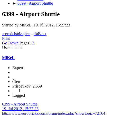
►
6399 - Airport Shuttle
6399 - Airport Shuttle
Started by MiKeL, 19. Júl 2012, 15:27:23
« predchádzajúce
-
ďalšie »
Print
Go Down
Pages
1
2
User actions
MiKeL
Expert
Člen
Príspevkov: 2,559
Logged
6399 - Airport Shuttle
19. Júl 2012, 15:27:23
http://www.eurobricks.com/forum/index.php?showtopic=72164