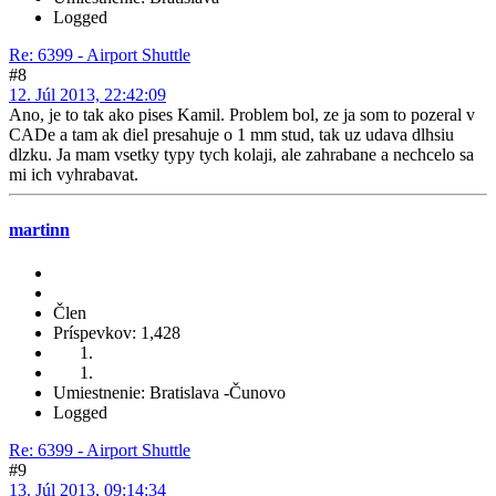
Logged
Re: 6399 - Airport Shuttle
#8
12. Júl 2013, 22:42:09
Ano, je to tak ako pises Kamil. Problem bol, ze ja som to pozeral v
CADe a tam ak diel presahuje o 1 mm stud, tak uz udava dlhsiu
dlzku. Ja mam vsetky typy tych kolaji, ale zahrabane a nechcelo sa
mi ich vyhrabavat.
martinn
Člen
Príspevkov: 1,428
Umiestnenie: Bratislava -Čunovo
Logged
Re: 6399 - Airport Shuttle
#9
13. Júl 2013, 09:14:34