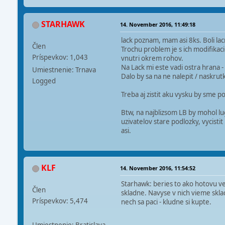
STARHAWK
14. November 2016, 11:49:18
lack poznam, mam asi 8ks. Boli lac
Člen
Trochu problem je s ich modifikac
Príspevkov: 1,043
vnutri okrem rohov.
Na Lack mi este vadi ostra hrana
Umiestnenie: Trnava
Dalo by sa na ne nalepit / naskrut
Logged
Treba aj zistit aku vysku by sme p
Btw, na najblizsom LB by mohol lu
uzivatelov stare podlozky, vycistit
asi.
KLF
14. November 2016, 11:54:52
Starhawk: beries to ako hotovu vec
Člen
skladne. Navyse v nich vieme sklado
Príspevkov: 5,474
nech sa paci - kludne si kupte.