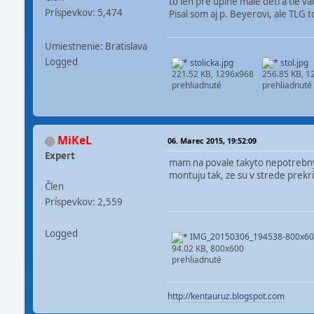
to len pre uplne male deti a tie va
Príspevkov: 5,474
Pisal som aj p. Beyerovi, ale TLG 
Umiestnenie: Bratislava
Logged
stolicka.jpg
stol.jpg
221.52 KB, 1296x968
256.85 KB, 1
prehliadnuté
prehliadnuté
MiKeL
06. Marec 2015, 19:52:09
Expert
mam na povale takyto nepotrebny s
montuju tak, ze su v strede prekr
Člen
Príspevkov: 2,559
Logged
IMG_20150306_194538-800x600
94.02 KB, 800x600
prehliadnuté
http://kentauruz.blogspot.com