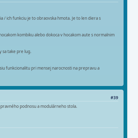
a / ich funkciu je to obraovska hmota. Je to len diera s
aj v hocakom kombiku alebo dokoca v hocakom aute s normalnim
 sa take pre lug.
iu funkcionalitu pri mensej narocnosti na prepravu a
#39
prepravného podnosu a modulárneho stola.