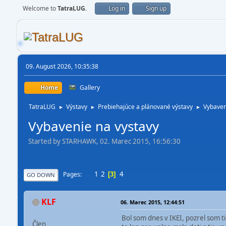
Welcome to
TatraLUG
.
Log in
Sign up
09. August 2026, 10:35:38
Home
Gallery
TatraLUG
Výstavy
Prebiehajúce a plánované výstavy
Vybaven
►
►
►
Vybavenie na vystavy
Started by STARHAWK, 02. Marec 2015, 16:56:30
1
2
4
Pages
3
GO DOWN
KLF
06. Marec 2015, 12:44:51
Bol som dnes v IKEI, pozrel som 
Člen