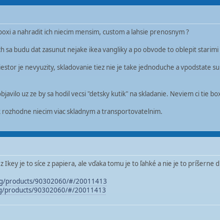
 boxi a nahradit ich niecim mensim, custom a lahsie prenosnym ?
ch sa budu dat zasunut nejake ikea vangliky a po obvode to oblepit starimi 
riestor je nevyuzity, skladovanie tiez nie je take jednoduche a vpodstate 
avilo uz ze by sa hodil vecsi "detsky kutik" na skladanie. Neviem ci tie b
ak rozhodne niecim viac skladnym a transportovatelnim.
z Ikey je to síce z papiera, ale vďaka tomu je to ľahké a nie je to príšerne
log/products/90302060/#/20011413
log/products/90302060/#/20011413