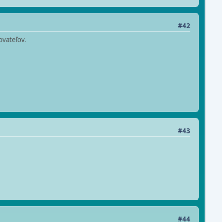
#42
ovateľov.
#43
#44