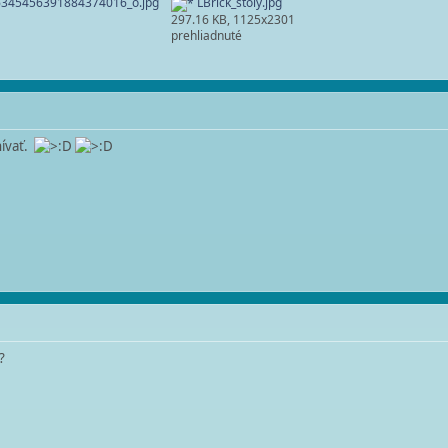
345456391884374016_o.jpg
LBrick_stoly.jpg
297.16 KB, 1125x2301
prehliadnuté
nívať.
?