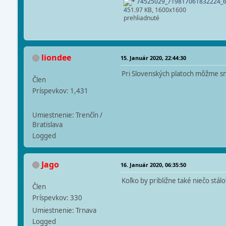
74525029_719817061832224_6
451.97 KB, 1600x1600
prehliadnuté
liondee
15. Január 2020, 22:44:30
Pri Slovenských platoch môžme s
Člen
Príspevkov: 1,431
Umiestnenie: Trenčín /
Bratislava
Logged
Jago
16. Január 2020, 06:35:50
Koľko by približne také niečo stálo
Člen
Príspevkov: 330
Umiestnenie: Trnava
Logged