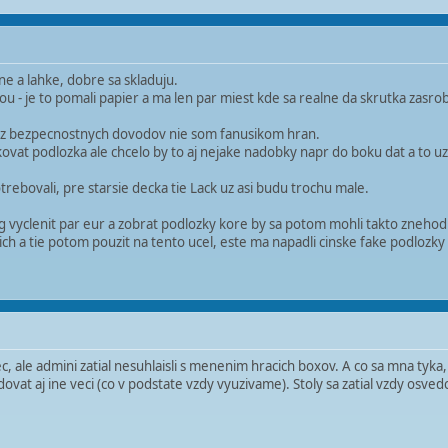
ne a lahke, dobre sa skladuju.
iou - je to pomali papier a ma len par miest kde sa realne da skrutka zasr
 - z bezpecnostnych dovodov nie som fanusikom hran.
kovat podlozka ale chcelo by to aj nejake nadobky napr do boku dat a to uz
otrebovali, pre starsie decka tie Lack uz asi budu trochu male.
g vyclenit par eur a zobrat podlozky kore by sa potom mohli takto znehodn
 ich a tie potom pouzit na tento ucel, este ma napadli cinske fake podlozky
, ale admini zatial nesuhlaisli s menenim hracich boxov. A co sa mna tyka
vat aj ine veci (co v podstate vzdy vyuzivame). Stoly sa zatial vzdy osvedcil