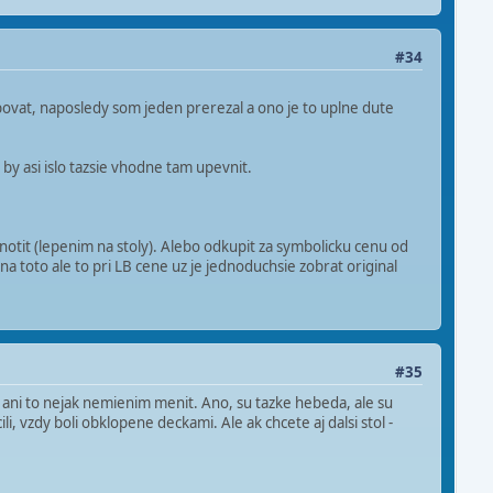
#34
obovat, naposledy som jeden prerezal a ono je to uplne dute
 by asi islo tazsie vhodne tam upevnit.
otit (lepenim na stoly). Alebo odkupit za symbolicku cenu od
 na toto ale to pri LB cene uz je jednoduchsie zobrat original
#35
, ani to nejak nemienim menit. Ano, su tazke hebeda, ale su
i, vzdy boli obklopene deckami. Ale ak chcete aj dalsi stol -