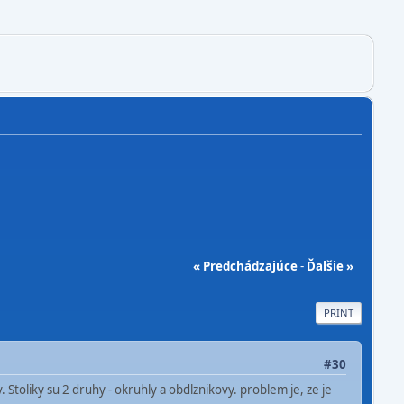
« Predchádzajúce
-
Ďalšie »
PRINT
#30
ov. Stoliky su 2 druhy - okruhly a obdlznikovy. problem je, ze je