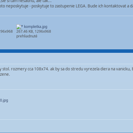
csie si tam nesadnu, ale tak...
toto neposkytuje - poskytuje to zastupenie LEGA. Bude ich kontaktovat a d
kompletka.jpg
296x968
267.46 KB, 1296x968
prehliadnuté
tol. rozmery cca 108x74. ak by sa do stredu vyrezela diera na vanicku, b
izene.
.jpg