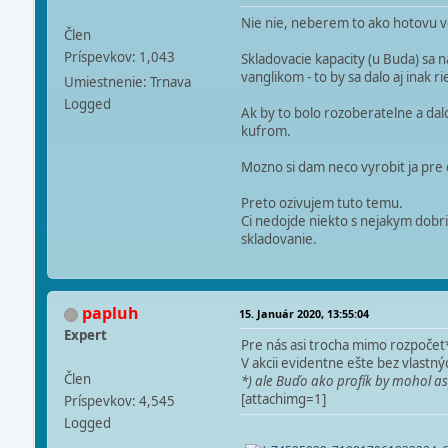
Nie nie, neberem to ako hotovu ve
Člen
Príspevkov: 1,043
Skladovacie kapacity (u Buda) sa na
vanglikom - to by sa dalo aj inak rie
Umiestnenie: Trnava
Logged
Ak by to bolo rozoberatelne a dal
kufrom.
Mozno si dam neco vyrobit ja pre d
Preto ozivujem tuto temu.
Ci nedojde niekto s nejakym dobri
skladovanie.
papluh
15. Január 2020, 13:55:04
Expert
Pre nás asi trocha mimo rozpočet
V akcii evidentne ešte bez vlastn
Člen
*) ale Buďo ako profík by mohol
[attachimg=1]
Príspevkov: 4,545
Logged