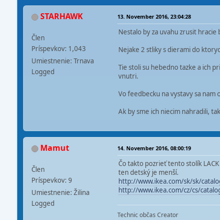
STARHAWK
13. November 2016, 23:04:28
Nestalo by za uvahu zrusit hracie
Člen
Príspevkov: 1,043
Nejake 2 stliky s dierami do ktory
Umiestnenie: Trnava
Tie stoli su hebedno tazke a ich p
Logged
vnutri.
Vo feedbecku na vystavy sa nam obj
Ak by sme ich niecim nahradili, t
Mamut
14. November 2016, 08:00:19
Čo takto pozrieť tento stolík LACK 
Člen
ten detský je menší.
Príspevkov: 9
http://www.ikea.com/sk/sk/cata
http://www.ikea.com/cz/cs/cata
Umiestnenie: Žilina
Logged
Technic občas Creator