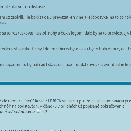
c ale ako vec do diskusie.
m uz zaplnili. Tie boxi sa daju prevazat len v nejakej dodavke na to co robi
sit.
o sa to rozkuskovat na stol, nohy a box s legom, dalo by sa to previezt 
ecka u stolarskej firmy kde mi robia nabytok a ak by to bolo dobre, dali by
m napadom co by nahradil stavajuce boxi - dodal rovnaku, eventualne leps
* ale nemeckí fanúšikovia z
LBRICK
si spravili pre železnicu kombináciu 
ých nôh na podstavách. V článoku v prílohách už popísané pokračovanie.
 aspoň odhadnúť cenu