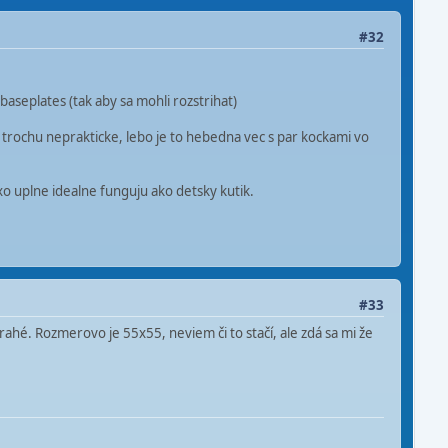
#32
baseplates (tak aby sa mohli rozstrihat)
su trochu neprakticke, lebo je to hebedna vec s par kockami vo
oxo uplne idealne funguju ako detsky kutik.
#33
 drahé. Rozmerovo je 55x55, neviem či to stačí, ale zdá sa mi že