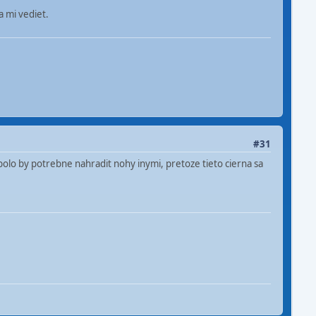
a mi vediet.
#31
olo by potrebne nahradit nohy inymi, pretoze tieto cierna sa