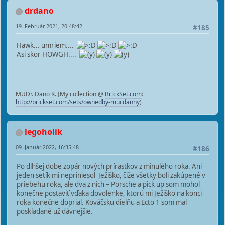
drdano
19. Február 2021, 20:48:42
#185
Hawk... umriem....
Asi skor HOWGH....
MUDr. Dano K. (My collection @
BrickSet.com
:
http://brickset.com/sets/ownedby-mucdanny
)
legoholik
09. Január 2022, 16:35:48
#186
Po dlhšej dobe zopár nových prírastkov z minulého roka. Ani
jeden setík mi nepriniesol Ježiško, čiže všetky boli zakúpené v
priebehu roka, ale dva z nich – Porsche a pick up som mohol
konečne postaviť vďaka dovolenke, ktorú mi Ježiško na konci
roka konečne doprial. Kováčsku dielňu a Ecto 1 som mal
poskladané už dávnejšie.