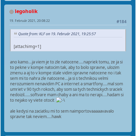
legoholik
19. Február 2021, 20:08:22
#184
Quote from: KLF on 19. Február 2021, 19:25:57
[attachimg=1]
ano kamo...ja viem je to zle natocene....napriek tomu, ze ja si
to pekne v kompe natocim tak, aby to bolo spravne, ulozim
zmenu a aj to v kompe stale vidim spravne natocene no i tak
sem mi to nahra zle natocene...ja si s technikou velmi
nerozumiem nenavidim PC a internet a smartfony....mal som
umriet v 90 tych rokoch, aby som sa tych technickych sraciek
nedoizil.....softvare mam chaby a ani ma to nerapi....hadam si
to nejako vy viete otocit
ale kedysi na zaciatku mi to sem naimportovaaaaavavalo
spravne tak neviem....hawk