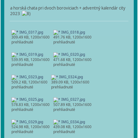
a horská chata pri dvoch boroviciach + adventný kalendár city
2023
IMG_0317.jpg
IMG_0318.jpg
309.49 KB, 1200x1600
491.76 KB, 1200x1600
prehliadnuté
prehliadnuté
IMG_0319.jpg
IMG_0320.jpg
539.95 KB, 1200x1600
471.68 KB, 1200x1600
prehliadnuté
prehliadnuté
IMG_0323.jpg
IMG_0324.jpg
509.2 KB, 1200x1600
389.09 KB, 1200x1600
prehliadnuté
prehliadnuté
IMG_0325.jpg
IMG_0327.jpg
578.83 KB, 1200x1600
507.89 KB, 1200x1600
prehliadnuté
prehliadnuté
IMG_0329.jpg
IMG_0334.jpg
524.98 KB, 1200x1600
439.08 KB, 1200x1600
prehliadnuté
prehliadnuté