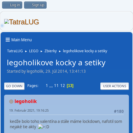
Log in
Sign up
Main Menu
TatraLUG
LEGO
Zbierky
legoholikove kocky a setiky
►
►
►
legoholikove kocky a setiky
Started by legoholik, 29. Júl 2014, 13:41:13
1
...
11
12
Pages
13
GO DOWN
USER ACTIONS
legoholik
19. Február 2021, 19:16:25
#180
kedže bolo toho valentína a stále máme lockdown, nafotil som
nejaké tie akty