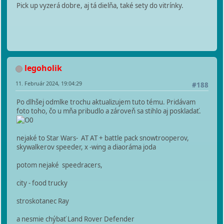
Pick up vyzerá dobre, aj tá dielňa, také sety do vitrínky.
legoholik
11. Február 2024, 19:04:29
#188
Po dlhšej odmlke trochu aktualizujem tuto tému. Pridávam
foto toho, čo u mňa pribudlo a zároveň sa stihlo aj poskladať.
nejaké to Star Wars- AT AT + battle pack snowtrooperov,
skywalkerov speeder, x -wing a diaoráma joda
potom nejaké speedracers,
city - food trucky
stroskotanec Ray
a nesmie chýbať Land Rover Defender