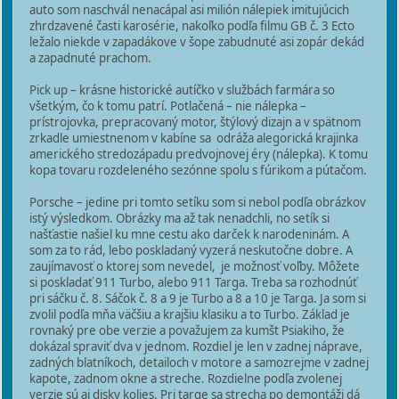
auto som naschvál nenacápal asi milión nálepiek imitujúcich
zhrdzavené časti karosérie, nakoľko podľa filmu GB č. 3 Ecto
ležalo niekde v zapadákove v šope zabudnuté asi zopár dekád
a zapadnuté prachom.
Pick up – krásne historické autíčko v službách farmára so
všetkým, čo k tomu patrí. Potlačená – nie nálepka –
prístrojovka, prepracovaný motor, štýlový dizajn a v spätnom
zrkadle umiestnenom v kabíne sa odráža alegorická krajinka
amerického stredozápadu predvojnovej éry (nálepka). K tomu
kopa tovaru rozdeleného sezónne spolu s fúrikom a pútačom.
Porsche – jedine pri tomto setíku som si nebol podľa obrázkov
istý výsledkom. Obrázky ma až tak nenadchli, no setík si
našťastie našiel ku mne cestu ako darček k narodeninám. A
som za to rád, lebo poskladaný vyzerá neskutočne dobre. A
zaujímavosť o ktorej som nevedel, je možnosť voľby. Môžete
si poskladať 911 Turbo, alebo 911 Targa. Treba sa rozhodnúť
pri sáčku č. 8. Sáčok č. 8 a 9 je Turbo a 8 a 10 je Targa. Ja som si
zvolil podľa mňa väčšiu a krajšiu klasiku a to Turbo. Základ je
rovnaký pre obe verzie a považujem za kumšt Psiakiho, že
dokázal spraviť dva v jednom. Rozdiel je len v zadnej náprave,
zadných blatníkoch, detailoch v motore a samozrejme v zadnej
kapote, zadnom okne a streche. Rozdielne podľa zvolenej
verzie sú aj disky kolies. Pri targe sa strecha po demontáži dá