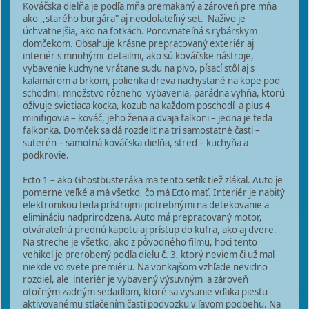
Kováčska dielňa je podľa mňa premakaný a zároveň pre mňa
ako ,,starého burgára" aj neodolateľný set. Naživo je
úchvatnejšia, ako na fotkách. Porovnateľná s rybárskym
domčekom. Obsahuje krásne prepracovaný exteriér aj
interiér s mnohými detailmi, ako sú kováčske nástroje,
vybavenie kuchyne vrátane sudu na pivo, písací stôl aj s
kalamárom a brkom, polienka dreva nachystané na kope pod
schodmi, množstvo rôzneho vybavenia, parádna vyhňa, ktorú
oživuje svietiaca kocka, kozub na každom poschodí a plus 4
minifigovia – kováč, jeho žena a dvaja falkoni – jedna je teda
falkonka. Domček sa dá rozdeliť na tri samostatné časti –
suterén – samotná kováčska dielňa, stred – kuchyňa a
podkrovie.
Ecto 1 – ako Ghostbusteráka ma tento setík tiež zlákal. Auto je
pomerne veľké a má všetko, čo má Ecto mať. Interiér je nabitý
elektronikou teda prístrojmi potrebnými na detekovanie a
elimináciu nadprirodzena. Auto má prepracovaný motor,
otvárateľnú prednú kapotu aj prístup do kufra, ako aj dvere.
Na streche je všetko, ako z pôvodného filmu, hoci tento
vehikel je prerobený podľa dielu č. 3, ktorý neviem či už mal
niekde vo svete premiéru. Na vonkajšom vzhľade nevidno
rozdiel, ale interiér je vybavený výsuvným a zároveň
otočným zadným sedadlom, ktoré sa vysunie vďaka piestu
aktivovanému stlačením časti podvozku v ľavom podbehu. Na