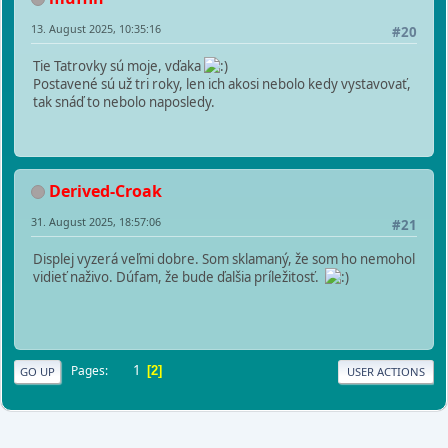
13. August 2025, 10:35:16
#20
Tie Tatrovky sú moje, vďaka
Postavené sú už tri roky, len ich akosi nebolo kedy vystavovať,
tak snáď to nebolo naposledy.
Derived-Croak
31. August 2025, 18:57:06
#21
Displej vyzerá veľmi dobre. Som sklamaný, že som ho nemohol
vidieť naživo. Dúfam, že bude ďalšia príležitosť.
1
Pages
2
GO UP
USER ACTIONS