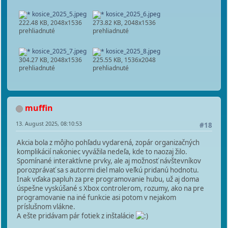
kosice_2025_5.jpeg
kosice_2025_6.jpeg
222.48 KB, 2048x1536
273.82 KB, 2048x1536
prehliadnuté
prehliadnuté
kosice_2025_7.jpeg
kosice_2025_8.jpeg
304.27 KB, 2048x1536
225.55 KB, 1536x2048
prehliadnuté
prehliadnuté
muffin
13. August 2025, 08:10:53
#18
Akcia bola z môjho pohľadu vydarená, zopár organizačných
komplikácií nakoniec vyvážila nedeľa, kde to naozaj žilo.
Spomínané interaktívne prvky, ale aj možnosť návštevníkov
porozprávať sa s autormi diel malo veľkú pridanú hodnotu.
Inak vďaka papluh za pre programovanie hubu, už aj doma
úspešne vyskúšané s Xbox controlerom, rozumy, ako na pre
programovanie na iné funkcie asi potom v nejakom
príslušnom vlákne.
A ešte pridávam pár fotiek z inštalácie