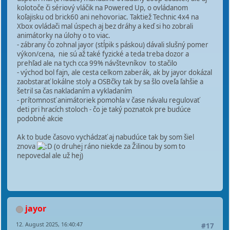
kolotoče či sériový vláčik na Powered Up, o ovládanom
koľajisku od brick60 ani nehovoriac. Taktiež Technic 4x4 na
Xbox ovládači mal úspech aj bez dráhy a keď si ho zobrali
animátorky na úlohy o to viac.
- zábrany čo zohnal jayor (stĺpik s páskou) dávali slušný pomer
výkon/cena, nie sú až také fyzické a teda treba dozor a
prehľad ale na tych cca 99% návštevníkov to stačilo
- východ bol fajn, ale cesta celkom zaberák, ak by jayor dokázal
zaobstarať lokálne stoly a OSBčky tak by sa šlo oveľa ľahšie a
šetril sa čas nakladaním a vykladaním
- prítomnosť animátoriek pomohla v čase návalu regulovať
deti pri hracích stoloch - čo je taký poznatok pre budúce
podobné akcie
Ak to bude časovo vychádzať aj nabudúce tak by som šiel
znova
(o druhej ráno niekde za Žilinou by som to
nepovedal ale už hej)
jayor
12. August 2025, 16:40:47
#17