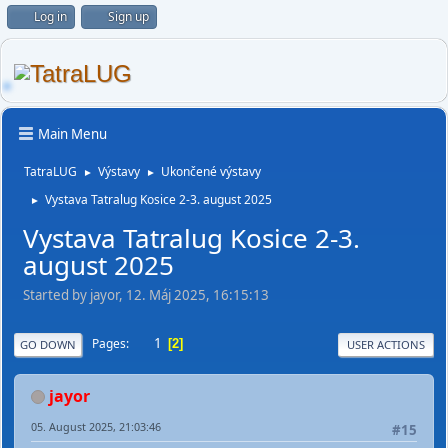
Log in
Sign up
Main Menu
TatraLUG
Výstavy
Ukončené výstavy
►
►
Vystava Tatralug Kosice 2-3. august 2025
►
Vystava Tatralug Kosice 2-3.
august 2025
Started by jayor, 12. Máj 2025, 16:15:13
1
Pages
2
GO DOWN
USER ACTIONS
jayor
05. August 2025, 21:03:46
#15