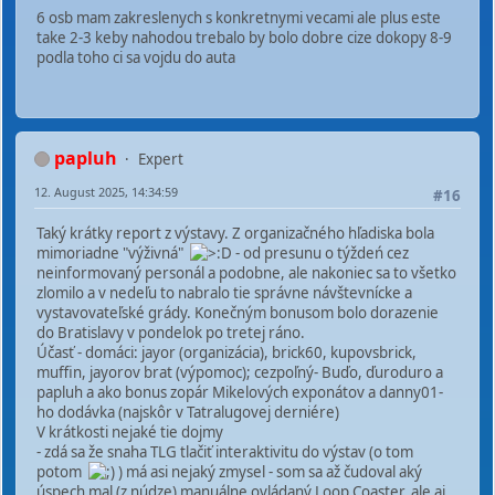
6 osb mam zakreslenych s konkretnymi vecami ale plus este
take 2-3 keby nahodou trebalo by bolo dobre cize dokopy 8-9
podla toho ci sa vojdu do auta
papluh
Expert
12. August 2025, 14:34:59
#16
Taký krátky report z výstavy. Z organizačného hľadiska bola
mimoriadne "výživná"
- od presunu o týždeń cez
neinformovaný personál a podobne, ale nakoniec sa to všetko
zlomilo a v nedeľu to nabralo tie správne návštevnícke a
vystavovateľské grády. Konečným bonusom bolo dorazenie
do Bratislavy v pondelok po tretej ráno.
Účasť - domáci: jayor (organizácia), brick60, kupovsbrick,
muffin, jayorov brat (výpomoc); cezpoľný- Buďo, ďuroduro a
papluh a ako bonus zopár Mikelových exponátov a danny01-
ho dodávka (najskôr v Tatralugovej derniére)
V krátkosti nejaké tie dojmy
- zdá sa že snaha TLG tlačiť interaktivitu do výstav (o tom
potom
) má asi nejaký zmysel - som sa až čudoval aký
úspech mal (z núdze) manuálne ovládaný Loop Coaster, ale aj