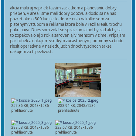
akcia mala aj napriek tazsim zaciatkom a planovaniu dobry
priebeh, v areali sme mali dobry odozvu a doslo sa na nas
pozret okolo 500 ludi je to dobre cislo nakolko som za
platenym vstupom a reklama ktora bola v rezii arealu trochu
pokulhava. Dnes som volal so spravcom a bol by rad ak by sa
to zopakovalo aj o rok a zaroven aj v mensom v zime. Pripajam
par fotiek a dakujem vsetkym zucastnenym, odmeny sa budu
riesit operativne v nasledujucich dnoch/tyzdnoch takze
dakujem za trpezlivost.
kosice_2025_1.jpeg
kosice_2025_2.jpeg
257.36 KB, 2048x1536
288.94 KB, 2048x1536
prehliadnuté
prehliadnuté
kosice_2025_3.jpeg
kosice_2025_4.jpeg
288.58 KB, 2048x1536
223.67 KB, 2048x1536
prehliadnuté
prehliadnuté