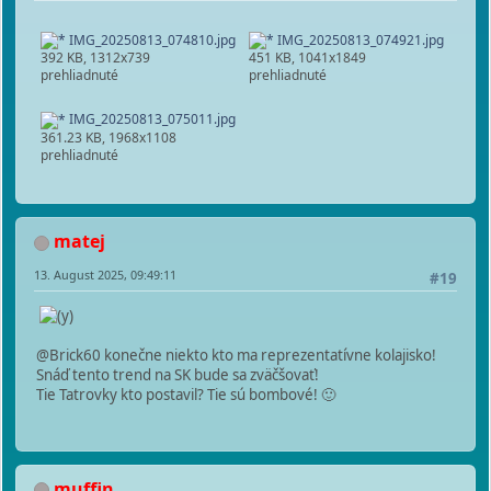
IMG_20250813_074810.jpg
IMG_20250813_074921.jpg
392 KB, 1312x739
451 KB, 1041x1849
prehliadnuté
prehliadnuté
IMG_20250813_075011.jpg
361.23 KB, 1968x1108
prehliadnuté
matej
13. August 2025, 09:49:11
#19
@Brick60 konečne niekto kto ma reprezentatívne kolajisko!
Snáď tento trend na SK bude sa zväčšovať!
Tie Tatrovky kto postavil? Tie sú bombové! 🙂
muffin