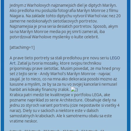
Jednym z Warholovych najznamejsich diel je diptych Marilyn.
Ako predloha mu posluzila fotografia Marilyn Monroe z filmu
Niagara. Na zaklade tohto diptychu vytvoril Warhol viac nez 20
zamerne nedokonalych sietotlacovych portretov.
Najznamejsia je prva seria desiatich portretov. Sposob, akym
sa na Marilyn Monroe media po jej smrti zamerali, iba
potvrdzoval Warholove myslienky o kulte celebrit.
[attachimg=1]
A prave tieto portrety sa stali predlohou pre novu seriu
LEGO
Art
. Zatial ju tvoria mozaiky, ktore svojou technikou
pripominaju prave sietotlac. Musim povedat, ze ma hned prvy
set z tejto serie - Andy Warhol's Marilyn Monroe - najviac
zaujal. Je to nieco, co na mna ako dekoracia posobi mozno az
luxusne a myslim, ze by sa za nu vo svojej kancelarii nemusel
hanbit ani kdeaky financny zralok.
Krabica patri medzi tie kvalitnejsie v portfolou LEGA, ake
pozname napriklad zo serie Architecture. Obsahuje diely na
jednu zo styroch variant portretu (cize nepostavite si vsetky 4
naraz). Diely su v sackoch a niektore este v dalsich
samostatnych krabickach. Ale k samotnemu obalu sa este
vratime neskor.