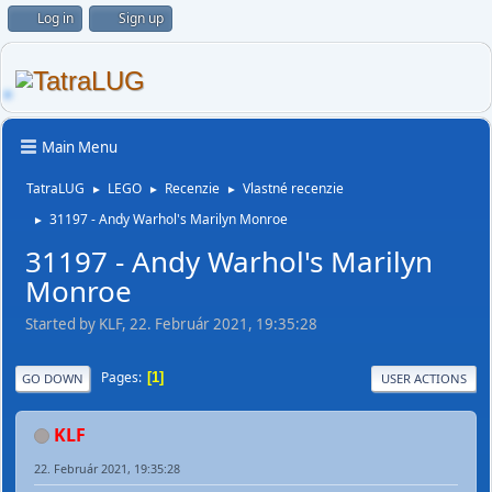
Log in
Sign up
Main Menu
TatraLUG
LEGO
Recenzie
Vlastné recenzie
►
►
►
31197 - Andy Warhol's Marilyn Monroe
►
31197 - Andy Warhol's Marilyn
Monroe
Started by KLF, 22. Február 2021, 19:35:28
Pages
1
GO DOWN
USER ACTIONS
KLF
22. Február 2021, 19:35:28