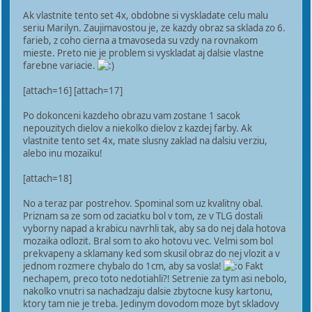
Ak vlastnite tento set 4x, obdobne si vyskladate celu malu
seriu Marilyn. Zaujimavostou je, ze kazdy obraz sa sklada zo 6.
farieb, z coho cierna a tmavoseda su vzdy na rovnakom
mieste. Preto nie je problem si vyskladat aj dalsie vlastne
farebne variacie.
[attach=16] [attach=17]
Po dokonceni kazdeho obrazu vam zostane 1 sacok
nepouzitych dielov a niekolko dielov z kazdej farby. Ak
vlastnite tento set 4x, mate slusny zaklad na dalsiu verziu,
alebo inu mozaiku!
[attach=18]
No a teraz par postrehov. Spominal som uz kvalitny obal.
Priznam sa ze som od zaciatku bol v tom, ze v TLG dostali
vyborny napad a krabicu navrhli tak, aby sa do nej dala hotova
mozaika odlozit. Bral som to ako hotovu vec. Velmi som bol
prekvapeny a sklamany ked som skusil obraz do nej vlozit a v
jednom rozmere chybalo do 1cm, aby sa vosla!
Fakt
nechapem, preco toto nedotiahli?! Setrenie za tym asi nebolo,
nakolko vnutri sa nachadzaju dalsie zbytocne kusy kartonu,
ktory tam nie je treba. Jedinym dovodom moze byt skladovy