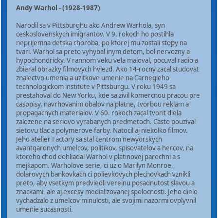
Andy Warhol - (1928-1987)
Narodil sa v Pittsburghu ako Andrew Warhola, syn
ceskoslovenskych imigrantov. V 9. rokoch ho postihla
neprijemna detska choroba, po ktorej mu zostali stopy na
tvari. Warhol sa preto vyhybal inym detom, bol nervozny a
hypochondricky. V rannom veku vela maloval, pocuval radio a
zbieral obrazky filmovych hviezd. Ako 14-rocny zacal studovat
znalectvo umenia a uzitkove umenie na Carnegieho
technologickom institute v Pittsburgu. V roku 1949 sa
prestahoval do New Yorku, kde sa zivil komercnou pracou pre
casopisy, navrhovanim obalov na platne, tvorbou reklam a
propagacnych materialov. V 60. rokoch zacal tvorit diela
zalozene na seriovo vyrabanych predmetoch. Casto pouzival
sietovu tlac a polymerove farby. Natocil aj niekolko filmov.
Jeho atelier Factory sa stal centrom newyorskych
avantgardnych umelcov, politikov, spisovatelov a hercov, na
ktoreho chod dohliadal Warhol v platinovej parochni a s
mejkapom. Warholove serie, ci uz o Marilyn Monroe,
dolarovych bankovkach ci polievkovych plechovkach vznikli
preto, aby vsetkym predviedli verejnu posadnutost slavou a
znackami, ale aj excesy medializovanej spolocnosti. Jeho dielo
vychadzalo z umelcov minulosti, ale svojimi nazormi ovplyvnil
umenie sucasnosti.