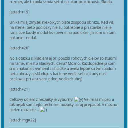
rozmer, ale tu bola skoda setrit na ukor prakticnosti. Skoda.
[attach=19]
Unika mi aj zmysel niekolkych plate zospodu obrazu. Ked visi
na stene, tieto podlozky nie su potrebne a pri stavbe nie je
ram, cize kazdy modul lezi pevne na podlozke. Ja som ich tam
nakoniec nedal.
[attach=20]
No a otazku si kladiem aj pri pouziti rohovych dielov so studmi
na rame, miesto hladkych. Cena? Mozno. Kazdopadne ja som
si ich nakoniec vymenil za hladke a ovela lepsie sa tym padom
tieto obrazy aj skladuju v kartone vedla seba (study dost
prekazali pri zasuvani jednej vedla druhej).
[attach=21]
Celkovy dojem z mozaiky je vyborny!
Velmi sa mi paci a
tak nejak som tejto technike mozaiky asi aj prepadol. A mozno
nielen mozaike...
[attachimg=22]