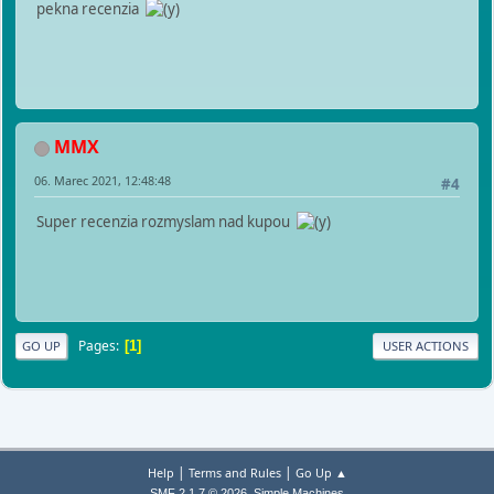
pekna recenzia
MMX
06. Marec 2021, 12:48:48
#4
Super recenzia rozmyslam nad kupou
Pages
1
GO UP
USER ACTIONS
|
|
Help
Terms and Rules
Go Up ▲
,
SMF 2.1.7 © 2026
Simple Machines