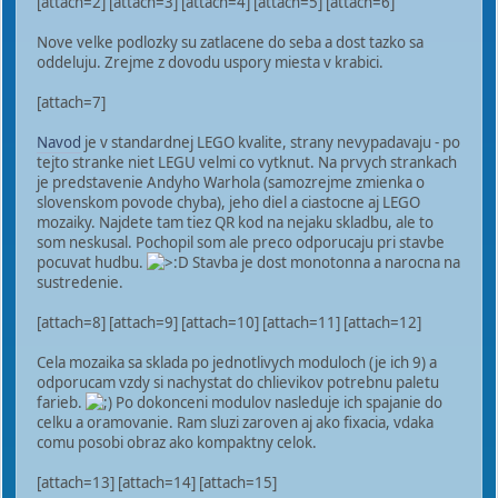
[attach=2] [attach=3] [attach=4] [attach=5] [attach=6]
Nove velke podlozky su zatlacene do seba a dost tazko sa
oddeluju. Zrejme z dovodu uspory miesta v krabici.
[attach=7]
Navod
je v standardnej LEGO kvalite, strany nevypadavaju - po
tejto stranke niet LEGU velmi co vytknut. Na prvych strankach
je predstavenie Andyho Warhola (samozrejme zmienka o
slovenskom povode chyba), jeho diel a ciastocne aj LEGO
mozaiky. Najdete tam tiez QR kod na nejaku skladbu, ale to
som neskusal. Pochopil som ale preco odporucaju pri stavbe
pocuvat hudbu.
Stavba je dost monotonna a narocna na
sustredenie.
[attach=8] [attach=9] [attach=10] [attach=11] [attach=12]
Cela mozaika sa sklada po jednotlivych moduloch (je ich 9) a
odporucam vzdy si nachystat do chlievikov potrebnu paletu
farieb.
Po dokonceni modulov nasleduje ich spajanie do
celku a oramovanie. Ram sluzi zaroven aj ako fixacia, vdaka
comu posobi obraz ako kompaktny celok.
[attach=13] [attach=14] [attach=15]