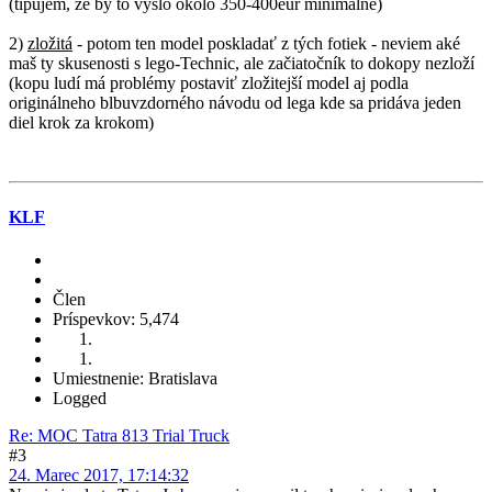
(tipujem, že by to vyšlo okolo 350-400eur minimalne)
2)
zložitá
- potom ten model poskladať z tých fotiek - neviem aké
maš ty skusenosti s lego-Technic, ale začiatočník to dokopy nezloží
(kopu ludí má problémy postaviť zložitejší model aj podla
originálneho blbuvzdorného návodu od lega kde sa pridáva jeden
diel krok za krokom)
KLF
Člen
Príspevkov: 5,474
Umiestnenie: Bratislava
Logged
Re: MOC Tatra 813 Trial Truck
#3
24. Marec 2017, 17:14:32