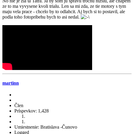
No nie je zla ta Tatra. Ja by som ju spravil trochu nizsiu, ale chapem
ze to ma vyvysene kvoli trialu. Len sa mi zda, ze tie motory s tym
maju vela prace - chcelo by to odlahcit. Aj bych si to postavil, ale
podla toho fotopribehu bych to asi nedal.
martinn
Člen
Príspevkov: 1,428
Umiestnenie: Bratislava -Čunovo
Logged