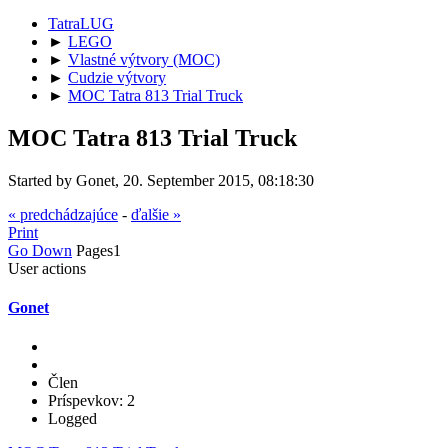
TatraLUG
►
LEGO
►
Vlastné výtvory (MOC)
►
Cudzie výtvory
►
MOC Tatra 813 Trial Truck
MOC Tatra 813 Trial Truck
Started by Gonet, 20. September 2015, 08:18:30
« predchádzajúce
-
ďalšie »
Print
Go Down
Pages
1
User actions
Gonet
Člen
Príspevkov: 2
Logged