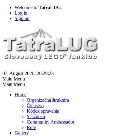
Welcome to
TatraLUG
.
Log in
Sign up
07. August 2026, 20:29:23
Main Menu
Main Menu
Home
Organizačná štruktúra
Členstvo
Kódex správania
Sťažnosti
Community Ambassador
Role
Gallery