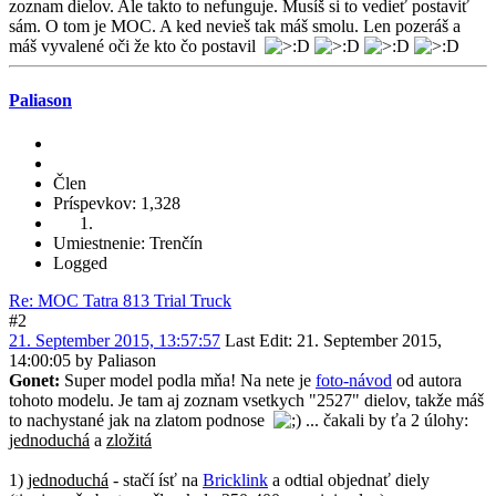
zoznam dielov. Ale takto to nefunguje. Musíš si to vedieť postaviť
sám. O tom je MOC. A ked nevieš tak máš smolu. Len pozeráš a
máš vyvalené oči že kto čo postavil
Paliason
Člen
Príspevkov: 1,328
Umiestnenie: Trenčín
Logged
Re: MOC Tatra 813 Trial Truck
#2
21. September 2015, 13:57:57
Last Edit
: 21. September 2015,
14:00:05 by Paliason
Gonet:
Super model podla mňa! Na nete je
foto-návod
od autora
tohoto modelu. Je tam aj zoznam vsetkych "2527" dielov, takže máš
to nachystané jak na zlatom podnose
... čakali by ťa 2 úlohy:
jednoduchá
a
zložitá
1)
jednoduchá
- stačí ísť na
Bricklink
a odtial objednať diely