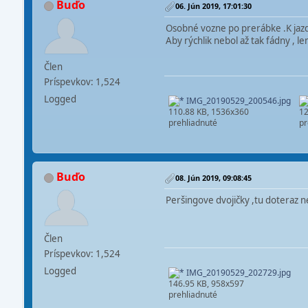
Buďo
06. Jún 2019, 17:01:30
Osobné vozne po prerábke .K jazd
Aby rýchlik nebol až tak fádny , 
Člen
Príspevkov: 1,524
Logged
IMG_20190529_200546.jpg
110.88 KB, 1536x360
12
prehliadnuté
pr
Buďo
08. Jún 2019, 09:08:45
Peršingove dvojičky ,tu doteraz 
Člen
Príspevkov: 1,524
Logged
IMG_20190529_202729.jpg
146.95 KB, 958x597
prehliadnuté