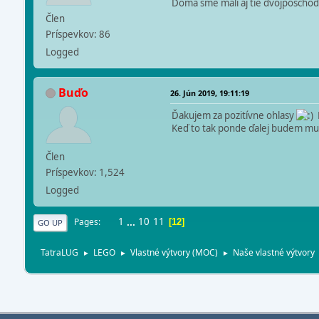
Doma sme mali aj tie dvojposchodo
Člen
Príspevkov: 86
Logged
Buďo
26. Jún 2019, 19:11:19
Ďakujem za pozitívne ohlasy
K
Keď to tak ponde ďalej budem musi
Člen
Príspevkov: 1,524
Logged
1
...
10
11
Pages
12
GO UP
TatraLUG
LEGO
Vlastné výtvory (MOC)
Naše vlastné výtvory
►
►
►