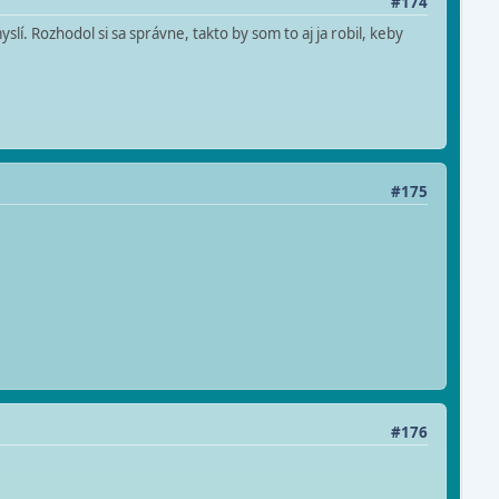
#174
lí. Rozhodol si sa správne, takto by som to aj ja robil, keby
#175
#176