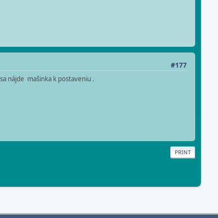
#177
sa nájde mašinka k postaveniu .
PRINT