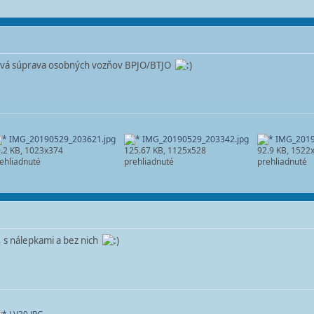
dová súprava osobných vozňov BPJO/BTJO
IMG_20190529_203621.jpg
IMG_20190529_203342.jpg
IMG_2019
.2 KB, 1023x374
125.67 KB, 1125x528
92.9 KB, 1522
ehliadnuté
prehliadnuté
prehliadnuté
, s nálepkami a bez nich