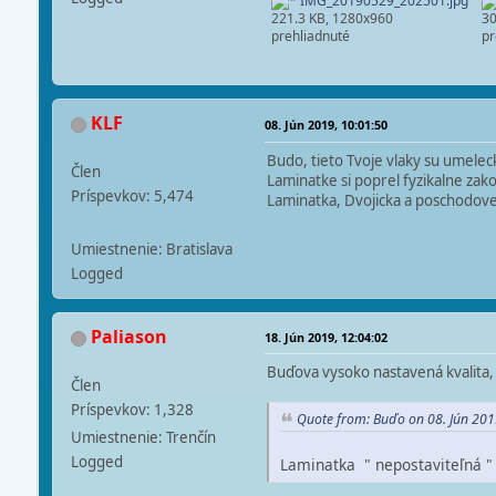
IMG_20190529_202501.jpg
221.3 KB, 1280x960
30
prehliadnuté
pr
KLF
08. Jún 2019, 10:01:50
Budo, tieto Tvoje vlaky su umelec
Člen
Laminatke si poprel fyzikalne zakon
Príspevkov: 5,474
Laminatka, Dvojicka a poschodov
Umiestnenie: Bratislava
Logged
Paliason
18. Jún 2019, 12:04:02
Buďova vysoko nastavená kvalita,
Člen
Príspevkov: 1,328
Quote from: Buďo on 08. Jún 201
Umiestnenie: Trenčín
Logged
Laminatka " nepostaviteľná " v