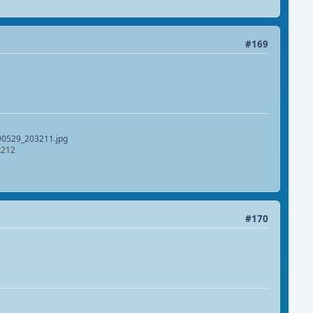
#169
0529_203211.jpg
x212
#170