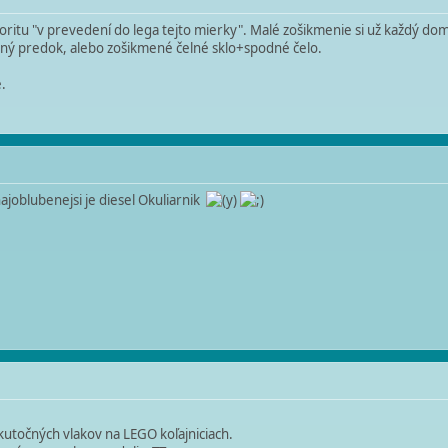
ritu "v prevedení do lega tejto mierky". Malé zošikmenie si už každý domys
ený predok, alebo zošikmené čelné sklo+spodné čelo.
.
ajoblubenejsi je diesel Okuliarnik
skutočných vlakov na LEGO koľajniciach.