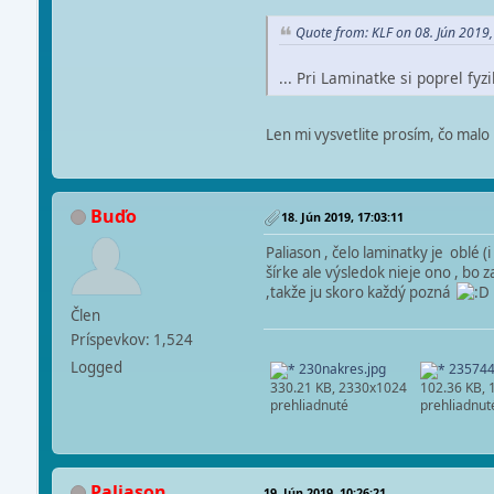
Quote from: KLF on 08. Jún 2019,
... Pri Laminatke si poprel fyz
Len mi vysvetlite prosím, čo malo
Buďo
18. Jún 2019, 17:03:11
Paliason , čelo laminatky je oblé 
šírke ale výsledok nieje ono , bo 
,takže ju skoro každý pozná
Člen
Príspevkov: 1,524
Logged
230nakres.jpg
235744
330.21 KB, 2330x1024
102.36 KB,
prehliadnuté
prehliadnut
Paliason
19. Jún 2019, 10:26:21