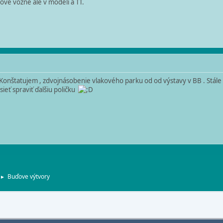
vé vozne ale v modeli a TT.
onštatujem , zdvojnásobenie vlakového parku od od výstavy v BB . Stále 
eť spraviť ďalšiu poličku
Buďove výtvory
►