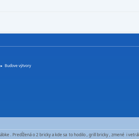
Buďove výtvory
►
bke . Predĺžená o 2 bricky a kde sa to hodilo , grill bricky , zmené i vetr