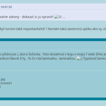
 10:01:50
ikalne zakony - dokazal si ju spravit!
...
 byť na tom také nepostavitelné ? Nemám takú zaostrenú optiku ako vy, v
(i v pôdoryse ) ,skoro šošovka . Toto dosiahnuť v legu v mojej 7-wide šírke
zaniknú hlavné črty . To čo robí laminatku , laminatkou
Typickosť lamin
.jpg
 1024x683
é