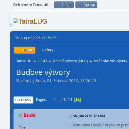
Welcome to
TatraLUG
.
Log in
Sign up
08. August 2026, 00:39:22
Home
Gallery
TatraLUG
LEGO
Vlastné výtvory (MOC)
Naše vlastné výtvory
►
►
►
Buďove výtvory
Started by Buďo, 01. Február 2012, 18:26:25
1
...
10
11
Pages
12
GO DOWN
Buďo
05. Jún 2019, 17:42:33
Lokomotíva Gorila / Krysa po prerá
Člen