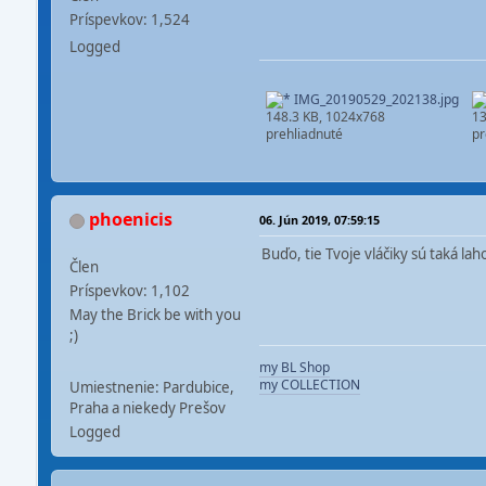
Príspevkov: 1,524
Logged
IMG_20190529_202138.jpg
148.3 KB, 1024x768
13
prehliadnuté
pr
phoenicis
06. Jún 2019, 07:59:15
Buďo, tie Tvoje vláčiky sú taká la
Člen
Príspevkov: 1,102
May the Brick be with you
;)
my BL Shop
my COLLECTION
Umiestnenie: Pardubice,
Praha a niekedy Prešov
Logged