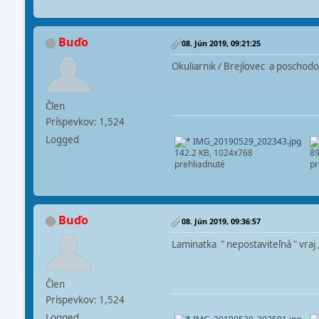
Buďo
08. Jún 2019, 09:21:25
Okuliarnik / Brejlovec a poscho
Člen
Príspevkov: 1,524
Logged
IMG_20190529_202343.jpg
142.2 KB, 1024x768
89
prehliadnuté
pr
Buďo
08. Jún 2019, 09:36:57
Laminatka " nepostaviteľná " vraj 
Člen
Príspevkov: 1,524
Logged