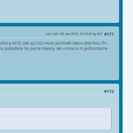
Last Edit
: 08. Jún 2019, 10:14:52 by KLF
#171
oktory AFOL (ale aj LUG) moze pochvalit takou zbierkou. Pri
kov pokladane tie parne masiny, ale u mna su to jednoznacne -
#172