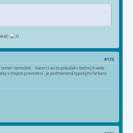
lakáči
#173
 je temer nemožné . Viaceri s ao to pokušali v bežnej 6-wide
atky v mojom prevedení , je podmienená typickými farbami