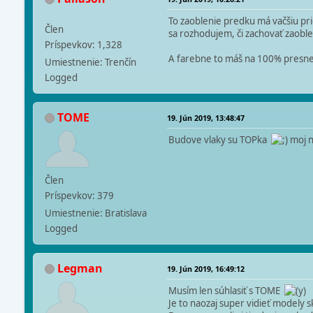
To zaoblenie predku má vačšiu prio
Člen
sa rozhodujem, či zachovať zaobl
Príspevkov: 1,328
A farebne to máš na 100% presne
Umiestnenie: Trenčín
Logged
TOME
19. Jún 2019, 13:48:47
Budove vlaky su TOPka
moj n
Člen
Príspevkov: 379
Umiestnenie: Bratislava
Logged
Legman
19. Jún 2019, 16:49:12
Musím len súhlasiť s TOME
Je to naozaj super vidieť modely 