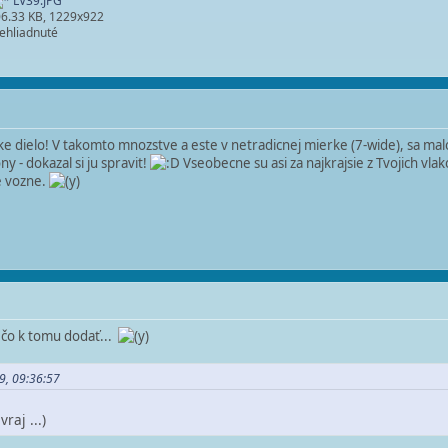
LV39.JPG
6.33 KB, 1229x922
ehliadnuté
ke dielo! V takomto mnozstve a este v netradicnej mierke (7-wide), sa mal
y - dokazal si ju spravit!
Vseobecne su asi za najkrajsie z Tvojich vla
e vozne.
 čo k tomu dodať...
9, 09:36:57
raj ...)