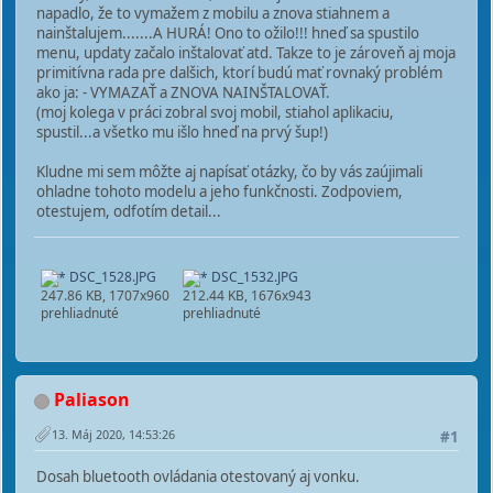
napadlo, že to vymažem z mobilu a znova stiahnem a
nainštalujem.......A HURÁ! Ono to ožilo!!! hneď sa spustilo
menu, updaty začalo inštalovať atd. Takze to je zároveň aj moja
primitívna rada pre dalšich, ktorí budú mať rovnaký problém
ako ja: - VYMAZAŤ a ZNOVA NAINŠTALOVAŤ.
(moj kolega v práci zobral svoj mobil, stiahol aplikaciu,
spustil...a všetko mu išlo hneď na prvý šup!)
Kludne mi sem môžte aj napísať otázky, čo by vás zaújimali
ohladne tohoto modelu a jeho funkčnosti. Zodpoviem,
otestujem, odfotím detail...
DSC_1528.JPG
DSC_1532.JPG
247.86 KB, 1707x960
212.44 KB, 1676x943
prehliadnuté
prehliadnuté
Paliason
13. Máj 2020, 14:53:26
#1
Dosah bluetooth ovládania otestovaný aj vonku.