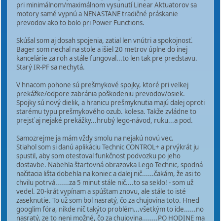
pri minimálnom/maximálnom vysunutí Linear Aktuatorov sa
motory samé vypnú a NENASTANE tradičné práskanie
prevodov ako to bolo pri Power Functions.
Skúšal som aj dosah spojenia, zatial len vnútri a spokojnosť.
Bager som nechal na stole a išiel 20 metrov úplne do inej
kancelárie za roh a stále fungoval...to len tak pre predstavu.
Starý IR-PF sa nechytá.
V hnacom pohone sú prešmykové spojky, ktoré pri velkej
prekážke/odpore zabránia poškodeniu prevodov/osiek.
Spojky sú nový dielik, a hranicu prešmyknutia majú dalej oproti
starému typu prešmykového ozub. kolesa. Takže zvládne to
prejsť aj nejaké prekážky...hrubý lego-návod, ruku...a pod.
Samozrejme ja mám vždy smolu na nejakú novú vec.
Stiahol som si danú aplikáciu Technic CONTROL+ a prvýkrát ju
spustil, aby som otestoval funkčnost podvozku po jeho
dostavbe. Nabehla štartovná obrazovka Lego Technic, spodná
načitacia lišta dobehla na koniec a dalej nič......čakám, že asi to
chvilu potrvá.......za 5 minut stále nič....to sa seklo! - som už
vedel. 20-krát vypínam a spúštam znovu, ale stále to isté
zaseknutie. To už som bol nasratý, čo za chujovina toto. Hned
googlim fóra, nikde nič takýto problém...všetkým to ide......no
nasratý, ze to neni možné, čo za chujovina........PO HODINE ma