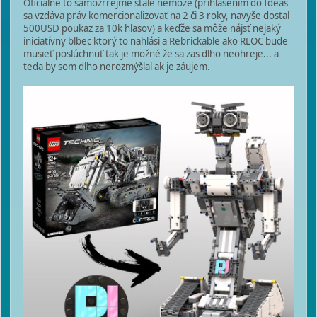
Oficiálne to samozrrejme stále nemôže (prihlásením do Ideas
sa vzdáva práv komercionalizovať na 2 či 3 roky, navyše dostal
500USD poukaz za 10k hlasov) a keďže sa môže nájsť nejaký
iniciatívny blbec ktorý to nahlási a Rebrickable ako RLOC bude
musieť poslúchnuť tak je možné že sa zas dlho neohreje... a
teda by som dlho nerozmýšlal ak je záujem.