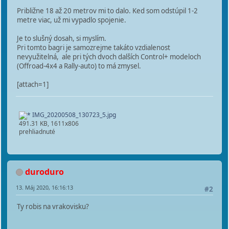
Približne 18 až 20 metrov mi to dalo. Ked som odstúpil 1-2
metre viac, už mi vypadlo spojenie.
Je to slušný dosah, si myslím.
Pri tomto bagri je samozrejme takáto vzdialenost
nevyužitelná, ale pri tých dvoch dalších Control+ modeloch
(Offroad-4x4 a Rally-auto) to má zmysel.
[attach=1]
IMG_20200508_130723_5.jpg
491.31 KB, 1611x806
prehliadnuté
duroduro
13. Máj 2020, 16:16:13
#2
Ty robis na vrakovisku?