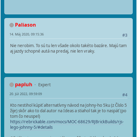
Paliason
14. Máj 2020, 09:15:36
#3
Nie nerobim. To sú tu len všade okolo takéto bazáre. Majú tam
aj jazdy schopné autá na predaj, nie len vraky.
papluh
Expert
20. Júl 2022, 09:59:09
#4
Kto nestihol kúpiť alternatívny návod na Johny-ho 5ku (z Číslo 5
žije) skôr ako to dal autor na Ideas a stiahol tak je to naspäť (po
tom čo neuspel)
https://rebrickable.com/mocs/MOC-68629/RJBrickBuilds/rjs-
lego-johnny-5/#details