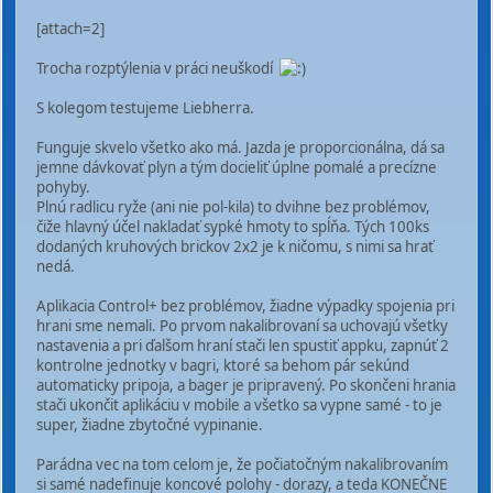
[attach=2]
Trocha rozptýlenia v práci neuškodí
S kolegom testujeme Liebherra.
Funguje skvelo všetko ako má. Jazda je proporcionálna, dá sa
jemne dávkovať plyn a tým docieliť úplne pomalé a precízne
pohyby.
Plnú radlicu ryže (ani nie pol-kila) to dvihne bez problémov,
čiže hlavný účel nakladať sypké hmoty to spĺňa. Tých 100ks
dodaných kruhových brickov 2x2 je k ničomu, s nimi sa hrať
nedá.
Aplikacia Control+ bez problémov, žiadne výpadky spojenia pri
hrani sme nemali. Po prvom nakalibrovaní sa uchovajú všetky
nastavenia a pri ďalšom hraní stači len spustiť appku, zapnúť 2
kontrolne jednotky v bagri, ktoré sa behom pár sekúnd
automaticky pripoja, a bager je pripravený. Po skončeni hrania
stači ukončit aplikáciu v mobile a všetko sa vypne samé - to je
super, žiadne zbytočné vypinanie.
Parádna vec na tom celom je, že počiatočným nakalibrovaním
si samé nadefinuje koncové polohy - dorazy, a teda KONEČNE