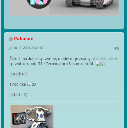
Paliason
20. Júl 2022, 10:24:07
#5
Číslo 5 má dobre spravené, model mi je známy už dlhšie, ale že
spravil aj robota T1 z Terminatora 3 ,som netušil.
[attach=1]
a rodinka
[attach=2]