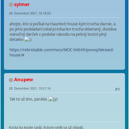
sylmer
28. December 2021, 16:18:03
ahojte, kto si počkal na Haunted House kým trocha zlacnie, a
po jeho poskladaní ostal predsa len trocha sklamaný, dostáva
vianočný darček v podobe návodu na pekný kostol plný
detailov
https://rebrickable.com/mocs/MOC-94649/povoq/blessed-
house/
#
Anupew
28. December 2021, 19:21:16
#1
Tak to už áno, paráda.
Kocka ku kocke sadá, krásny setík sa už skladá.