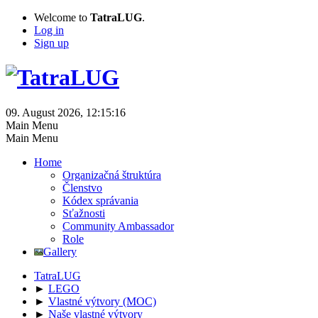
Welcome to
TatraLUG
.
Log in
Sign up
09. August 2026, 12:15:16
Main Menu
Main Menu
Home
Organizačná štruktúra
Členstvo
Kódex správania
Sťažnosti
Community Ambassador
Role
Gallery
TatraLUG
►
LEGO
►
Vlastné výtvory (MOC)
►
Naše vlastné výtvory