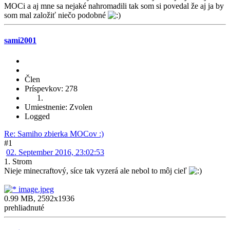
MOCi a aj mne sa nejaké nahromadili tak som si povedal že aj ja by
som mal založiť niečo podobné
sami2001
Člen
Príspevkov: 278
Umiestnenie: Zvolen
Logged
Re: Samiho zbierka MOCov :)
#1
02. September 2016, 23:02:53
1. Strom
Nieje minecraftový, síce tak vyzerá ale nebol to môj cieľ
image.jpeg
0.99 MB, 2592x1936
prehliadnuté