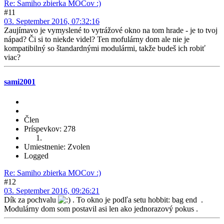
Re: Samiho zbierka MOCov :)
#11
03. September 2016, 07:32:16
Zaujímavo je vymyslené to vytrážové okno na tom hrade - je to tvoj
nápad? Či si to niekde videl? Ten mofulárny dom ale nie je
kompatibilný so štandardnými modulármi, takže budeš ich robiť
viac?
sami2001
Člen
Príspevkov: 278
Umiestnenie: Zvolen
Logged
Re: Samiho zbierka MOCov :)
#12
03. September 2016, 09:26:21
Dík za pochvalu
. To okno je podľa setu hobbit: bag end .
Modulárny dom som postavil asi len ako jednorazový pokus .