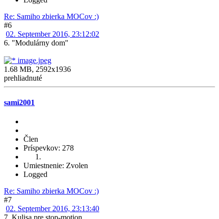
Re: Samiho zbierka MOCov :)
#6
02. September 2016, 23:12:02
6. "Modulárny dom"
image.jpeg
1.68 MB, 2592x1936
prehliadnuté
sami2001
Člen
Príspevkov: 278
Umiestnenie: Zvolen
Logged
Re: Samiho zbierka MOCov :)
#7
02. September 2016, 23:13:40
7. Kulisa pre stop-motion