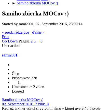
►
Samiho zbierka MOCov :)
Samiho zbierka MOCov :)
Started by sami2001, 02. September 2016, 23:00:14
« predchádzajúce
-
ďalšie »
Print
Go Down
Pages
1
2
3
...
8
User actions
sami2001
Člen
Príspevkov: 278
Umiestnenie: Zvolen
Logged
Samiho zbierka MOCov :)
02. September 2016, 23:00:14
Keď už takmer všetci si vytvorili tému v ktorej uverejňujú svoje