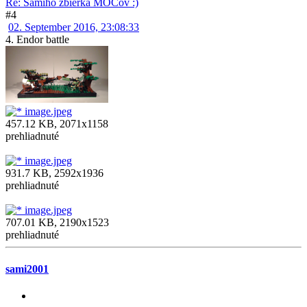
Re: Samiho zbierka MOCov :)
#4
02. September 2016, 23:08:33
4. Endor battle
image.jpeg
457.12 KB, 2071x1158
prehliadnuté
image.jpeg
931.7 KB, 2592x1936
prehliadnuté
image.jpeg
707.01 KB, 2190x1523
prehliadnuté
sami2001