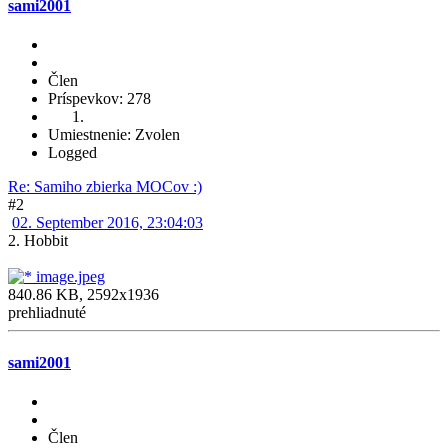
sami2001
Člen
Príspevkov: 278
Umiestnenie: Zvolen
Logged
Re: Samiho zbierka MOCov :)
#2
02. September 2016, 23:04:03
2. Hobbit
image.jpeg
840.86 KB, 2592x1936
prehliadnuté
sami2001
Člen