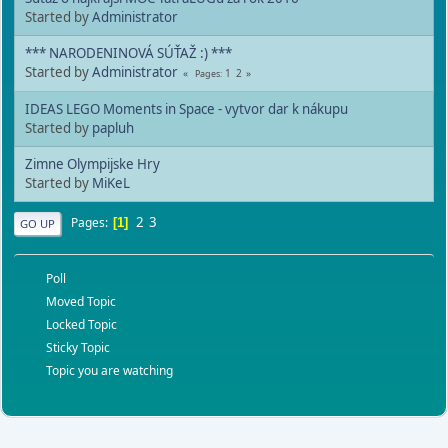
Started by
Administrator
*** NARODENINOVÁ SÚŤAŽ :) ***
Started by
Administrator
1
2
Pages
IDEAS LEGO Moments in Space - vytvor dar k nákupu
Started by
papluh
Zimne Olympijske Hry
Started by
MiKeL
2
3
Pages
1
GO UP
Poll
Moved Topic
Locked Topic
Sticky Topic
Topic you are watching