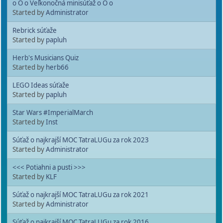
o O o Veľkonočná minisúťaž o O o
Started by
Administrator
Rebrick súťaže
Started by
papluh
Herb's Musicians Quiz
Started by
herb66
LEGO Ideas súťaže
Started by
papluh
Star Wars #ImperialMarch
Started by
Inst
Súťaž o najkrajší MOC TatraLUGu za rok 2023
Started by
Administrator
<<< Potiahni a pusti >>>
Started by
KLF
Súťaž o najkrajší MOC TatraLUGu za rok 2021
Started by
Administrator
Súťaž o najkrajší MOC TatraLUGu za rok 2016