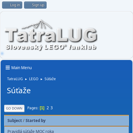
Log in
Sign up
Main Menu
TatraLUG
LEGO
Súťaže
►
►
Súťaže
2
3
Pages
1
GO DOWN
Subject
/
Started by
Pravidlá súťaže MOC roka