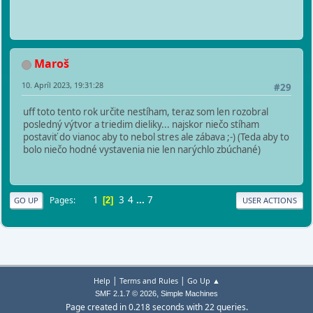
Maroš
10. Apríl 2023, 19:31:28
#29
uff toto tento rok určite nestíham, teraz som len rozobral
posledný výtvor a triedim dieliky... najskor niečo stíham
postaviť do vianoc aby to nebol stres ale zábava ;-) (Teda aby to
bolo niečo hodné vystavenia nie len narýchlo zbúchané)
1
3
4
...
7
Pages
2
GO UP
USER ACTIONS
|
|
Help
Terms and Rules
Go Up ▲
,
SMF 2.1.7 © 2026
Simple Machines
Page created in 0.218 seconds with 22 queries.