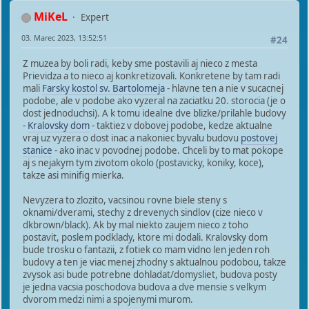
MiKeL
Expert
03. Marec 2023, 13:52:51
#24
Z muzea by boli radi, keby sme postavili aj nieco z mesta
Prievidza a to nieco aj konkretizovali. Konkretene by tam radi
mali
Farsky kostol sv. Bartolomeja
- hlavne ten a nie v sucacnej
podobe, ale v podobe ako vyzeral na zaciatku 20. storocia (je o
dost jednoduchsi). A k tomu idealne dve blizke/prilahle budovy
-
Kralovsky dom
- taktiez v dobovej podobe, kedze aktualne
vraj uz vyzera o dost inac a nakoniec byvalu budovu
postovej
stanice
- ako inac v povodnej podobe. Chceli by to mat pokope
aj s nejakym tym zivotom okolo (postavicky, koniky, koce),
takze asi minifig mierka.
Nevyzera to zlozito, vacsinou rovne biele steny s
oknami/dverami, stechy z drevenych sindlov (cize nieco v
dkbrown/black). Ak by mal niekto zaujem nieco z toho
postavit, poslem podklady, ktore mi dodali. Kralovsky dom
bude trosku o fantazii, z fotiek co mam vidno len jeden roh
budovy a ten je viac menej zhodny s aktualnou podobou, takze
zvysok asi bude potrebne dohladat/domysliet, budova posty
je jedna vacsia poschodova budova a dve mensie s velkym
dvorom medzi nimi a spojenymi murom.