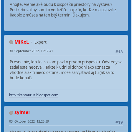
Ahojte. Vieme aké budu k dispozícii priestory na výstavu?
Postreboval by som to vedieť čo najskôr, keďže ma oslovili z
Radole z múzea na ten istý termín. Ďakujem.
MiKeL
Expert
30. September 2022, 12:17:41
#18
Presne nie, len to, co som pisal v prvom prispevku. Odvtedy sa
zatial este neozvali. Takze kludni si dohodni ako uznas za
vhodne a ak ti nieco ostane, moze sa vystavit aj tu (ak sa to
bude konat).
http://kentauruz.blogspot.com
sylmer
03. Október 2022, 12:25:59
#19