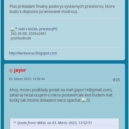
Plus prikladam finalny podorys vystavnych priestorov, ktore
budu k dispozicii (oramovane modrou).
svet v kocke, priestor.JPG
342.39 KB, 3509x2481
prehliadnuté
http://kentauruz.blogspot.com
jayor
03. Marec 2023, 14:08:44
#25
Ahoj, mozes podklady poslat na mail (jayor14@gmail.com),
zatial sa nezarucujem ci nieco postavim ale ked budem mat
kocky tak mozno dokazem nieco spachat
Quote from: MiKeL on 03. Marec 2023, 13:52:51