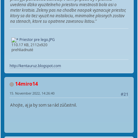
uvedena dlzka vyuzitelneho priestoru miestnosti bola asi o
meter kratsia. Zeleny pas na chodbe naopak vyznacuje priestor,
ktory sa da tiez vyuzit na instalaciu, minimalne plosnych zostav
na stenach, ktore su opatrene zavesnou listou.
"
Priestor pre lego.JPG
110.17 KB, 2112x920
prehliadnuté
http://kentauruz.blogspot.com
14miro14
15. November 2022, 14:26:40
#21
Ahojte, aj ja by som sa rád zúčastnil.