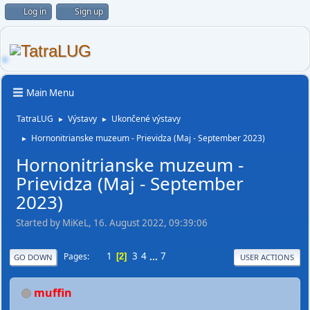
Log in
Sign up
Main Menu
TatraLUG
Výstavy
Ukončené výstavy
►
►
Hornonitrianske muzeum - Prievidza (Maj - September 2023)
►
Hornonitrianske muzeum -
Prievidza (Maj - September
2023)
Started by MiKeL, 16. August 2022, 09:39:06
1
3
4
...
7
Pages
2
GO DOWN
USER ACTIONS
muffin