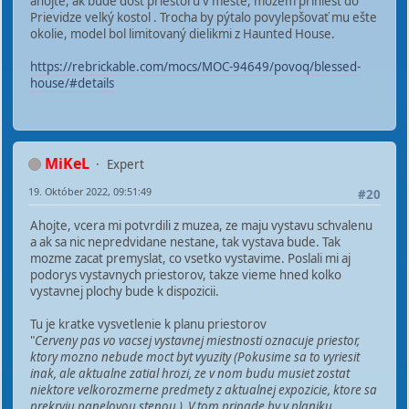
ahojte, ak bude dosť priestoru v meste, môžem priniesť do
Prievidze velký kostol . Trocha by pýtalo povylepšovať mu ešte
okolie, model bol limitovaný dielikmi z Haunted House.
https://rebrickable.com/mocs/MOC-94649/povoq/blessed-
house/#details
MiKeL
Expert
19. Október 2022, 09:51:49
#20
Ahojte, vcera mi potvrdili z muzea, ze maju vystavu schvalenu
a ak sa nic nepredvidane nestane, tak vystava bude. Tak
mozme zacat premyslat, co vsetko vystavime. Poslali mi aj
podorys vystavnych priestorov, takze vieme hned kolko
vystavnej plochy bude k dispozicii.
Tu je kratke vysvetlenie k planu priestorov
"
Cerveny pas vo vacsej vystavnej miestnosti oznacuje priestor,
ktory mozno nebude moct byt vyuzity (Pokusime sa to vyriesit
inak, ale aktualne zatial hrozi, ze v nom budu musiet zostat
niektore velkorozmerne predmety z aktualnej expozicie, ktore sa
prekryju panelovou stenou.). V tom pripade by v planiku