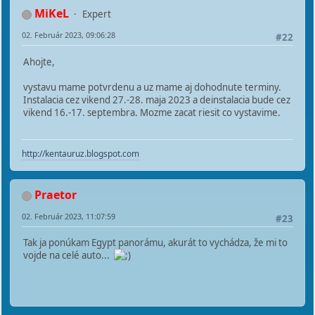
MiKeL
Expert
02. Február 2023, 09:06:28
#22
Ahojte,
vystavu mame potvrdenu a uz mame aj dohodnute terminy.
Instalacia cez vikend 27.-28. maja 2023 a deinstalacia bude cez
vikend 16.-17. septembra. Mozme zacat riesit co vystavime.
http://kentauruz.blogspot.com
Praetor
02. Február 2023, 11:07:59
#23
Tak ja ponúkam Egypt panorámu, akurát to vychádza, že mi to
vojde na celé auto...