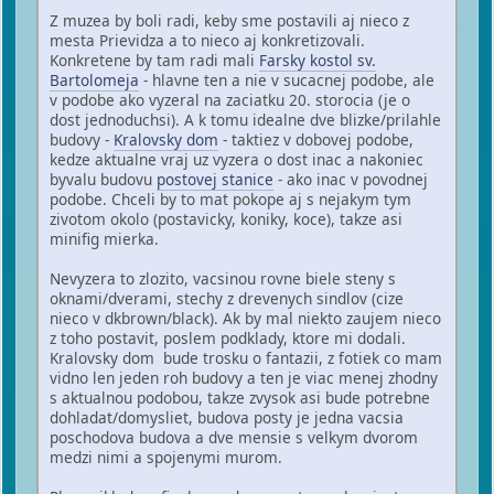
Z muzea by boli radi, keby sme postavili aj nieco z
mesta Prievidza a to nieco aj konkretizovali.
Konkretene by tam radi mali
Farsky kostol sv.
Bartolomeja
- hlavne ten a nie v sucacnej podobe, ale
v podobe ako vyzeral na zaciatku 20. storocia (je o
dost jednoduchsi). A k tomu idealne dve blizke/prilahle
budovy -
Kralovsky dom
- taktiez v dobovej podobe,
kedze aktualne vraj uz vyzera o dost inac a nakoniec
byvalu budovu
postovej stanice
- ako inac v povodnej
podobe. Chceli by to mat pokope aj s nejakym tym
zivotom okolo (postavicky, koniky, koce), takze asi
minifig mierka.
Nevyzera to zlozito, vacsinou rovne biele steny s
oknami/dverami, stechy z drevenych sindlov (cize
nieco v dkbrown/black). Ak by mal niekto zaujem nieco
z toho postavit, poslem podklady, ktore mi dodali.
Kralovsky dom bude trosku o fantazii, z fotiek co mam
vidno len jeden roh budovy a ten je viac menej zhodny
s aktualnou podobou, takze zvysok asi bude potrebne
dohladat/domysliet, budova posty je jedna vacsia
poschodova budova a dve mensie s velkym dvorom
medzi nimi a spojenymi murom.