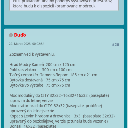
Plus prikladam finalny podorys vystavnych priestorov,
ktore budu k dispozicii (oramovane modrou).
Buďo
22. Marec 2023, 00:02:54
#26
Zoznam veci k vystaveniu.
Hrad Modrý Kameň 200 cm x 125 cm
Polička s vlakmi 300 cm x 100 cm
Tlačný remorkér Gemer s člepom 185 cm x 21 cm
Bytovka dostavaná 75 cm x75 cm
Bytovka vo výstabe 75 cm x75 cm
Moc moduláry do CITY 32x32+16x32+16x32 (baseplate)
upravim do letnej verzie
Moc crator hrad do CITY 32x32 (baseplate približne)
upravený do letnej verzie
Kopec s Levím hradom a drevenice 3x3 (baseplate 32x32)
upravený do bezkoľajovej verzie (z tunelu bude vezenie)
Bonsai 16x32 (baseplate)