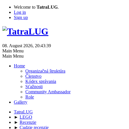
Welcome to
TatraLUG
.
Log in
Sign up
08. August 2026, 20:43:39
Main Menu
Main Menu
Home
Organizačná štruktúra
Členstvo
Kódex správania
Sťažnosti
Community Ambassador
Role
Gallery
TatraLUG
►
LEGO
►
Recenzie
►
Cudzie recenzie