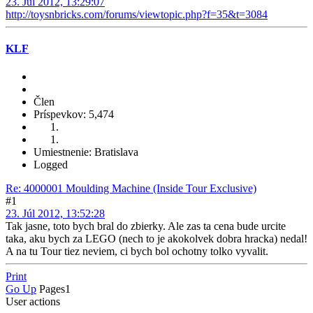
23. Júl 2012, 13:29:07
http://toysnbricks.com/forums/viewtopic.php?f=35&t=3084
KLF
Člen
Príspevkov: 5,474
Umiestnenie: Bratislava
Logged
Re: 4000001 Moulding Machine (Inside Tour Exclusive)
#1
23. Júl 2012, 13:52:28
Tak jasne, toto bych bral do zbierky. Ale zas ta cena bude urcite
taka, aku bych za LEGO (nech to je akokolvek dobra hracka) nedal!
A na tu Tour tiez neviem, ci bych bol ochotny tolko vyvalit.
Print
Go Up
Pages
1
User actions