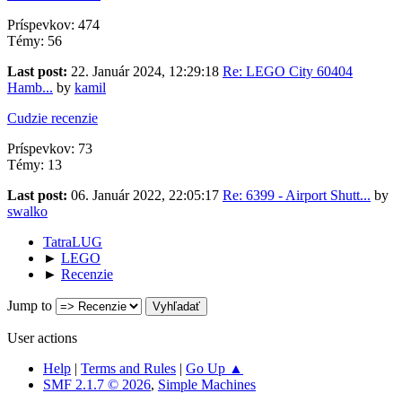
Príspevkov: 474
Témy: 56
Last post:
22. Január 2024, 12:29:18
Re: LEGO City 60404
Hamb...
by
kamil
Cudzie recenzie
Príspevkov: 73
Témy: 13
Last post:
06. Január 2022, 22:05:17
Re: 6399 - Airport Shutt...
by
swalko
TatraLUG
►
LEGO
►
Recenzie
Jump to
User actions
Help
|
Terms and Rules
|
Go Up ▲
SMF 2.1.7 © 2026
,
Simple Machines