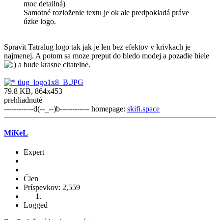
moc detailná)
Samotné rozloženie textu je ok ale predpokladá práve
úzke logo.
Spravit Tatralug logo tak jak je len bez efektov v krivkach je
najmenej. A potom sa moze preput do bledo modej a pozadie biele
a bude krasne citatelne.
tlug_logo1x8_B.JPG
79.8 KB, 864x453
prehliadnuté
------------d(--_--)b------------ homepage:
skifi.space
MiKeL
Expert
Člen
Príspevkov: 2,559
Logged