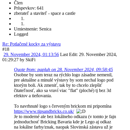
Člen
Príspevkov: 641
zberateľ a staviteľ - space a castle
Umiestnenie: Senica
Logged
Re: Potlačené kocky za výstavu
#18
29. November 2024, 01:13:56
Last Edit
: 29. November 2024,
01:29:27 by SkiFi
Quote from: papluh on 28. November 2024, 09:58:45
Osobne by som teraz na rýchlo logo zásadne nemenil,
pre aktuálne a minulé výstavy by som nechal logo pod
ktorým boli. Ak zmeniť, tak by to chcelo zlepšiť
čitateľnosť, ako sa vraví viac "flat" (ploché) tj bez 3d
efektov a tieňovania.
To navrhnuté logo s červeným brickom mi pripomína
https://www.tipsandbricks.co.uk/
Je to moderné ale bez lokálneho odkazu (v tomto je fajn
jednoduchosť Bricking Bavaria kde je Lego aj odkaz
na lokálne farby/znak, naopak Slovinská zástava už je