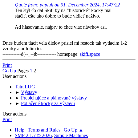
Quote from: papluh on 01. December 2024, 17:47:22
Ten štýl čo dal Skifi by na "historické" kocky mal
stačiť, ešte ako dobre to bude vidieť naživo.
Ad hlasovanie, najprv to chce viac návrhov asi.
Dnes budem tlacit vela dielov prisiel mi restock tak vytlacim 1-2
vzorky a odfotim to.
------------d(--_--)b------------ homepage:
skifi.space
Print
Go Up
Pages
1
2
User actions
TatraLUG
►
Výstavy
►
Prebiehajúce a plánované výstavy
►
Potlačené kocky za výstavu
User actions
Print
Help
|
Terms and Rules
|
Go Up ▲
SMF 2.1.7 © 2026
,
Simple Machines