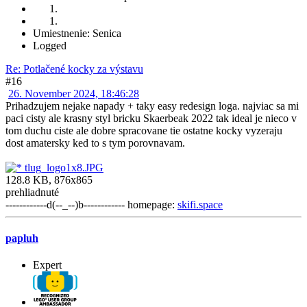
Umiestnenie: Senica
Logged
Re: Potlačené kocky za výstavu
#16
26. November 2024, 18:46:28
Prihadzujem nejake napady + taky easy redesign loga. najviac sa mi
paci cisty ale krasny styl bricku Skaerbeak 2022 tak ideal je nieco v
tom duchu ciste ale dobre spracovane tie ostatne kocky vyzeraju
dost amatersky ked to s tym porovnavam.
tlug_logo1x8.JPG
128.8 KB, 876x865
prehliadnuté
------------d(--_--)b------------ homepage:
skifi.space
papluh
Expert