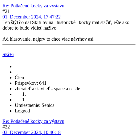
Re: Potlačené kocky za výstavu
#21
01. December 2024, 17:47:22
Ten štýl čo dal Skifi by na "historické" kocky mal stačiť, ešte ako
dobre to bude vidieť naživo.
Ad hlasovanie, najprv to chce viac návrhov asi.
SkiFi
Člen
Príspevkov: 641
zberateľ a staviteľ - space a castle
Umiestnenie: Senica
Logged
Re: Potlačené kocky za výstavu
#22
03. December 2024, 10:46:18