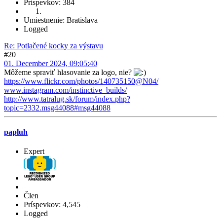
Príspevkov: 384
Umiestnenie: Bratislava
Logged
Re: Potlačené kocky za výstavu
#20
01. December 2024, 09:05:40
Môžeme spraviť hlasovanie za logo, nie?
https://www.flickr.com/photos/140735150@N04/
www.instagram.com/instinctive_builds/
http://www.tatralug.sk/forum/index.php?
topic=2332.msg44088#msg44088
papluh
Expert
Člen
Príspevkov: 4,545
Logged