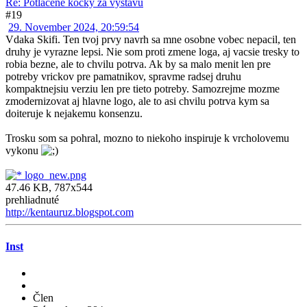
Re: Potlačené kocky za výstavu
#19
29. November 2024, 20:59:54
Vdaka Skifi. Ten tvoj prvy navrh sa mne osobne vobec nepacil, ten
druhy je vyrazne lepsi. Nie som proti zmene loga, aj vacsie tresky to
robia bezne, ale to chvilu potrva. Ak by sa malo menit len pre
potreby vrickov pre pamatnikov, spravme radsej druhu
kompaktnejsiu verziu len pre tieto potreby. Samozrejme mozme
zmodernizovat aj hlavne logo, ale to asi chvilu potrva kym sa
doiteruje k nejakemu konsenzu.
Trosku som sa pohral, mozno to niekoho inspiruje k vrcholovemu
vykonu
logo_new.png
47.46 KB, 787x544
prehliadnuté
http://kentauruz.blogspot.com
Inst
Člen