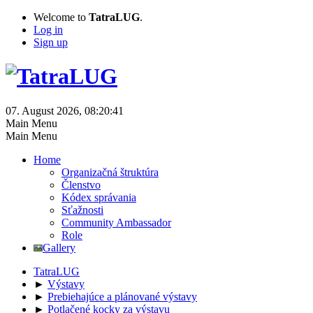
Welcome to
TatraLUG
.
Log in
Sign up
07. August 2026, 08:20:41
Main Menu
Main Menu
Home
Organizačná štruktúra
Členstvo
Kódex správania
Sťažnosti
Community Ambassador
Role
Gallery
TatraLUG
►
Výstavy
►
Prebiehajúce a plánované výstavy
►
Potlačené kocky za výstavu