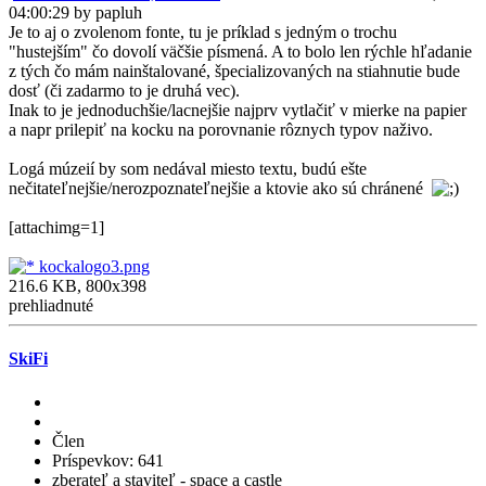
04:00:29 by papluh
Je to aj o zvolenom fonte, tu je príklad s jedným o trochu
"hustejším" čo dovolí väčšie písmená. A to bolo len rýchle hľadanie
z tých čo mám nainštalované, špecializovaných na stiahnutie bude
dosť (či zadarmo to je druhá vec).
Inak to je jednoduchšie/lacnejšie najprv vytlačiť v mierke na papier
a napr prilepiť na kocku na porovnanie rôznych typov naživo.
Logá múzeií by som nedával miesto textu, budú ešte
nečitateľnejšie/nerozpoznateľnejšie a ktovie ako sú chránené
[attachimg=1]
kockalogo3.png
216.6 KB, 800x398
prehliadnuté
SkiFi
Člen
Príspevkov: 641
zberateľ a staviteľ - space a castle