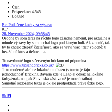
Člen
Príspevkov: 4,545
Logged
Re: Potlačené kocky za výstavu
#17
28. November 2024, 09:58:45
Osobne by som teraz na rýchlo logo zásadne nemenil, pre aktuálne a
minulé výstavy by som nechal logo pod ktorým boli. Ak zmeniť, tak
by to chcelo zlepšiť čitateľnosť, ako sa vraví viac "flat" (ploché) tj
bez 3d efektov a tieňovania.
To navrhnuté logo s červeným brickom mi pripomína
https://www.tipsandbricks.co.uk/
Je to moderné ale bez lokálneho odkazu (v tomto je fajn
jednoduchosť Bricking Bavaria kde je Lego aj odkaz na lokálne
farby/znak, naopak Slovinská zástava už je moc detailná)
Samotné rozloženie textu je ok ale predpokladá práve úzke logo.
SkiFi