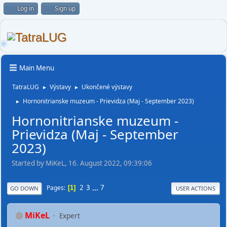
Log in
Sign up
Main Menu
TatraLUG
Výstavy
Ukončené výstavy
►
►
Hornonitrianske muzeum - Prievidza (Maj - September 2023)
►
Hornonitrianske muzeum -
Prievidza (Maj - September
2023)
Started by MiKeL, 16. August 2022, 09:39:06
2
3
...
7
Pages
1
GO DOWN
USER ACTIONS
MiKeL
Expert