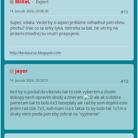
MiKeL
Expert
14. Január 2026, 20:08:30
#11
Super, vdaka. Vedel by si aspon priblizne odhadnut potrebnu
plochu? Inac co sa sirky tyka, netreba sa bat, tie vitriny na
prizemi (modre) su vnutri prepojene.
http://kentauruz.blogspot.com
jayor
14. Január 2026, 20:20:51
#12
ked by si pockal do vikendu tak to cele vyberem a zlozim
dokopy nech opravim skody a zmeram
ale ak si dobre
pametam tak to bolo 6x3 baseplaty ale rad by som doplnil este
jeden rad cize 7x3, lodi mam cca 6 takze to by bolo tak 1x1m a
draky viem podla potreby zobrat na "vyplnenie"