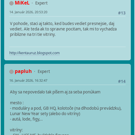
MiKeL
Expert
14. Január 2026, 20:53:20
#13
V pohode, staci aj takto, ked budes vediet presnejsie, daj
vediet. Ale teda ak to spravne pocitam, tak mi to vychadza
priblizne na tri tie vitriny.
http://kentauruz.blogspot.com
papluh
Expert
16. Január 2026, 16:32:47
#14
Aby sa nepovedalo tak píšem aj za seba ponúkam
mesto :
- moduláry a pod, GB HQ, kolotoče (na dlhodobú prevádzku),
Lunar New Year sety (alebo do vitríny)
- autá, lode, figy,..
vitríny: