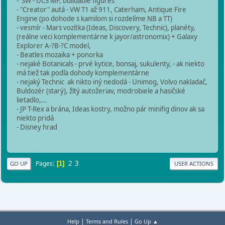
- SW - UCS MF, buildable figures
- "Creator" autá - VW T1 až 911, Caterham, Antique Fire
Engine (po dohode s kamilom si rozdelíme NB a TT)
- vesmír - Mars vozítka (Ideas, Discovery, Technic), planéty,
(reálne veci komplementárne k jayor/astronomix) + Galaxy
Explorer A-?B-?C model,
- Beatles mozaika + ponorka
- nejaké Botanicals - prvé kytice, bonsaj, sukulenty, - ak niekto
má tiež tak podľa dohody komplementárne
- nejaký Technic ak nikto iný nedodá - Unimog, Volvo nakladač,
Buldozér (starý), žltý autožeriav, modrobiele a hasičské
lietadlo,...
- JP T-Rex a brána, Ideas kostry, možno pár minifig dinov ak sa
niekto pridá
- Disney hrad
2
3
Pages
1
GO UP
USER ACTIONS
|
|
Help
Terms and Rules
Go Up ▲