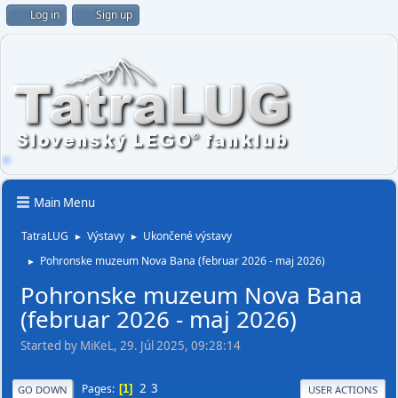
Log in
Sign up
Main Menu
TatraLUG
Výstavy
Ukončené výstavy
►
►
Pohronske muzeum Nova Bana (februar 2026 - maj 2026)
►
Pohronske muzeum Nova Bana
(februar 2026 - maj 2026)
Started by MiKeL, 29. Júl 2025, 09:28:14
2
3
Pages
1
GO DOWN
USER ACTIONS