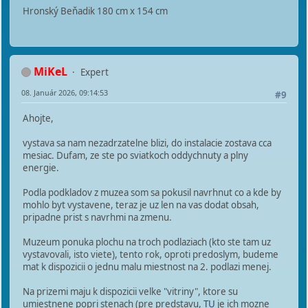
Hronský Beňadik 180 cm x 154 cm
MiKeL
Expert
08. Január 2026, 09:14:53
#9
Ahojte,
vystava sa nam nezadrzatelne blizi, do instalacie zostava cca
mesiac. Dufam, ze ste po sviatkoch oddychnuty a plny
energie.
Podla podkladov z muzea som sa pokusil navrhnut co a kde by
mohlo byt vystavene, teraz je uz len na vas dodat obsah,
pripadne prist s navrhmi na zmenu.
Muzeum ponuka plochu na troch podlaziach (kto ste tam uz
vystavovali, isto viete), tento rok, oproti predoslym, budeme
mat k dispozicii o jednu malu miestnost na 2. podlazi menej.
Na prizemi maju k dispozicii velke "vitriny", ktore su
umiestnene popri stenach (pre predstavu,
TU
je ich mozne