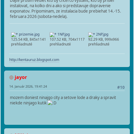
Dajte prosim vediet kto by chcel co vystavit, kto by prisiel
instalovat, na kolko dni a ako si predstavuje dopravenie
exponatov. Pripominam, ze instalacia bude prebiehat 14.-15.
februara 2026 (sobota-nedela).
prizemie.jpg
1NP.jpg
2NP.jpg
125.54 KB, 845x1141
107.52 KB, 704x1117
92.29 KB, 999x966
prehliadnuté
prehliadnuté
prehliadnuté
http://kentauruz.blogspot.com
jayor
14. Január 2026, 19:41:24
#10
mozem doniest ninajgo city a setove lode a draky a spravit
niekde ninjago kutik