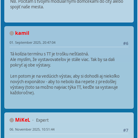
NB. Počítam s tvojimi modulárnymi domčekami do city alebo
spojiť naše mesta.
kamil
01. September 2025, 20:47:04
#6
Tá kolízia termínu s TT je trošku nešťastná.
Ale myslím, že vystavovateľov je stále viac. Tak by sa dali
pokryť aj obe výstavy.
Len potom je na vedúcich výstav, aby si dohodli aj niekoľko
nových exponátov - aby to nebolo iba repete z predošlej
výstavy (toto sa možno najviac týka TT, keďže sa vystavuje
každoročne).
MiKeL
Expert
06. November 2025, 10:51:44
#7