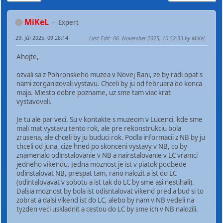
MiKeL
Expert
29. Júl 2025, 09:28:14
Last Edit
: 06. November 2025, 10:52:33 by MiKeL
Ahojte,
ozvali sa z Pohronskeho muzea v Novej Bani, ze by radi opat s
nami zorganizovali vystavu. Chceli by ju od februara do konca
maja. Miesto dobre pozname, uz sme tam viac krat
vystavovali.
Je tu ale par veci. Su v kontakte s muzeom v Lucenci, kde sme
mali mat vystavu tento rok, ale pre rekonstrukciu bola
zrusena, ale chceli by ju buduci rok. Podla informacii z NB by ju
chceli od juna, cize hned po skonceni vystavy v NB, co by
znamenalo odinstalovanie v NB a nainstalovanie v LC vramci
jedneho vikendu. Jedna moznost je ist v piatok poobede
odinstalovat NB, prespat tam, rano nalozit a ist do LC
(odintalovavat v sobotu a ist tak do LC by sme asi nestihali).
Dalsia moznost by bola ist odisntalovat vikend pred a bud si to
zobrat a dalsi vikend ist do LC, alebo by nam v NB vedeli na
tyzden veci uskladnit a cestou do LC by sme ich v NB nalozili.