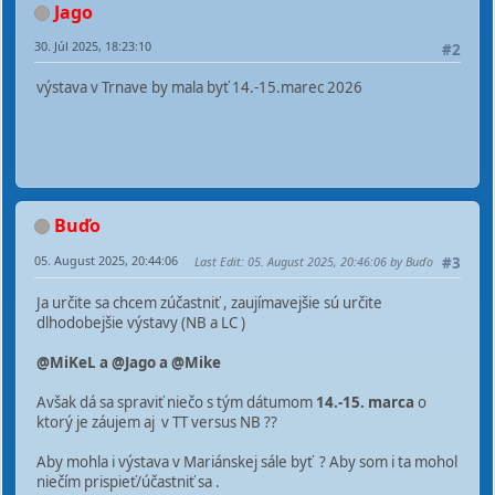
Jago
30. Júl 2025, 18:23:10
#2
výstava v Trnave by mala byť 14.-15.marec 2026
Buďo
05. August 2025, 20:44:06
Last Edit
: 05. August 2025, 20:46:06 by Buďo
#3
Ja určite sa chcem zúčastniť , zaujímavejšie sú určite
dlhodobejšie výstavy (NB a LC )
@MiKeL a @Jago a @Mike
Avšak dá sa spraviť niečo s tým dátumom
14.-15. marca
o
ktorý je záujem aj v TT versus NB ??
Aby mohla i výstava v Mariánskej sále byť ? Aby som i ta mohol
niečím prispieť/účastniť sa .