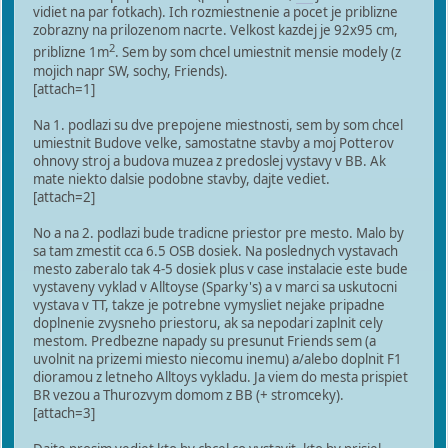
vidiet na par fotkach). Ich rozmiestnenie a pocet je priblizne
zobrazny na prilozenom nacrte. Velkost kazdej je 92x95 cm,
2
priblizne 1m
. Sem by som chcel umiestnit mensie modely (z
mojich napr SW, sochy, Friends).
[attach=1]
Na 1. podlazi su dve prepojene miestnosti, sem by som chcel
umiestnit Budove velke, samostatne stavby a moj Potterov
ohnovy stroj a budova muzea z predoslej vystavy v BB. Ak
mate niekto dalsie podobne stavby, dajte vediet.
[attach=2]
No a na 2. podlazi bude tradicne priestor pre mesto. Malo by
sa tam zmestit cca 6.5 OSB dosiek. Na poslednych vystavach
mesto zaberalo tak 4-5 dosiek plus v case instalacie este bude
vystaveny vyklad v Alltoyse (Sparky's) a v marci sa uskutocni
vystava v TT, takze je potrebne vymysliet nejake pripadne
doplnenie zvysneho priestoru, ak sa nepodari zaplnit cely
mestom. Predbezne napady su presunut Friends sem (a
uvolnit na prizemi miesto niecomu inemu) a/alebo doplnit F1
dioramou z letneho Alltoys vykladu. Ja viem do mesta prispiet
BR vezou a Thurozvym domom z BB (+ stromceky).
[attach=3]