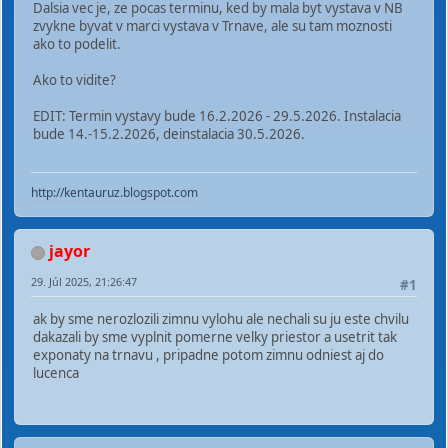
Dalsia vec je, ze pocas terminu, ked by mala byt vystava v NB
zvykne byvat v marci vystava v Trnave, ale su tam moznosti
ako to podelit.
Ako to vidite?
EDIT: Termin vystavy bude 16.2.2026 - 29.5.2026. Instalacia
bude 14.-15.2.2026, deinstalacia 30.5.2026.
http://kentauruz.blogspot.com
jayor
29. Júl 2025, 21:26:47
#1
ak by sme nerozlozili zimnu vylohu ale nechali su ju este chvilu
dakazali by sme vyplnit pomerne velky priestor a usetrit tak
exponaty na trnavu , pripadne potom zimnu odniest aj do
lucenca