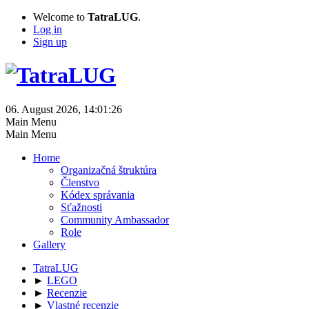
Welcome to
TatraLUG
.
Log in
Sign up
06. August 2026, 14:01:26
Main Menu
Main Menu
Home
Organizačná štruktúra
Členstvo
Kódex správania
Sťažnosti
Community Ambassador
Role
Gallery
TatraLUG
►
LEGO
►
Recenzie
►
Vlastné recenzie