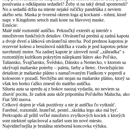
posúvania a odklápania sedadiel? Žeby si na taký detail spomenuli?
No a sedadlá držia na mieste nejaké ručičky pandrláka z neviem
akého setu. Maska je tvorená okrem loga aj kockami - rohmi, ktoré
napr. v Kingdoms setoch mali kone na hlavovej maske.
Emócie:
Malé milé roztomilé autíčko. Peknučký exteriér aj interiér s
množstvom funkčných detailov. Otvárateľná predná aj zadná kapota
a dvoje dverí a látková otvárateľná strecha. Pod prednou kapotou je
rezervné koleso a benzínová nádržka a vzadu je pod kapotou pekne
navrhnutý motor. Na zadnej kapote je zároveň nosič ,,záhradka" s
roztomilým kufríkom pokrytým nálepkami štátov ako Poľsko,
Taliansko, Švajčiarsko, Švédsko, Dánsko a Nemecko, v ktorom sa
ukrývajú maliarske potreby – paleta, farby a štetec. Osviežujúcim
detailom je maliarske plátno s namaľovaným Fiatíkom v popredí a
koloseom v pozadí. Nechýba ani stojan na maliarske plátno, ktorý sa
však len horko ťažko zmestí do malého autíčka.
Silueta auta sa spredu aj z bokov naozaj vydarila, no neviem sa
zbaviť pocitu, že zadok auta skôr pripomína Poľského Malucha, ako
Fiat 500 nuova.
Celkový dojem je však pozitívny a nie je autíčku čo vytknúť.
Farebné, roztomilé, hrateľné, pestré...skrátka lego ako má byť.
Prekvapilo až príliš veľké množstvo zvyškových kociek z ktorých
som niektoré uplacíroval a našiel som im nové miesto.
Najviditeľnejšia je brutálna strieborná koncovka výfuku.