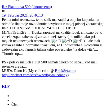
Re: Fiat nuova 500 (cinquecento)
#1
19. Február 2021, 20:46:13
Pekna mini-recenzia... tento setik ma zaujal a od jeho kupenia ma
odradilo iba moje rozhodnutie nevybocit z mojej prisnej zberatelskej
linie TECHNIC-MODULARY-COLLECTIBLE
MINIFIGURES.... Trosku zapracuj na kvalite fotiek a mozno by to
chcelo zopar zaberov aj zo samotnej stavby (nie milion ako pri
mojich nekonecnych recenziach
)... ale inak
vdaka za info a normalne uvazujem, ze Cinquecento a Koloseum si
zadovazim ako fanusik talianskeho povestneho "la dolce vita"....
Thumbs up....
PS - polsky maluch a Fiat 500 nemali daleko od seba... ved mali
rovnake creva....
MUDr. Dano K. (My collection @
BrickSet.com
:
http://brickset.com/sets/ownedby-mucdanny
)
KLF
Člen