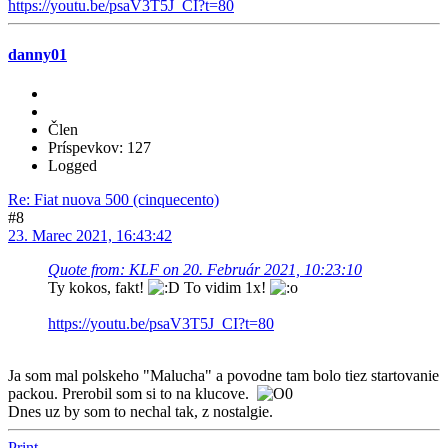
https://youtu.be/psaV3T5J_CI?t=80
danny01
Člen
Príspevkov: 127
Logged
Re: Fiat nuova 500 (cinquecento)
#8
23. Marec 2021, 16:43:42
Quote from: KLF on 20. Február 2021, 10:23:10
Ty kokos, fakt!
To vidim 1x!
https://youtu.be/psaV3T5J_CI?t=80
Ja som mal polskeho "Malucha" a povodne tam bolo tiez startovanie
packou. Prerobil som si to na klucove.
Dnes uz by som to nechal tak, z nostalgie.
Print