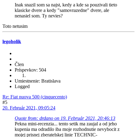
Inak snazil som sa najst, kedy a kde sa pouzivali tieto
klasicke dvere a kedy "samovrazedne" dvere, ale
nenasiel som. Ty nevies?
Toto netusim
legoholik
Člen
Príspevkov: 504
Umiestnenie: Bratislava
Logged
Re: Fiat nuova 500 (cinquecento)
#5
20. Február 2021, 09:05:24
Quote from: drdano on 19. Február 2021, 20:46:13
Pekna mini-recenzia... tento setik ma zaujal a od jeho
kupenia ma odradilo iba moje rozhodnutie nevybocit z
mojej prisnej zberatelskej linie TECHNIC-