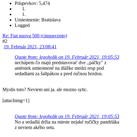
Príspevkov: 5,474
Umiestnenie: Bratislava
Logged
Re: Fiat nuova 500 (cinquecento)
#2
19. Február 2021, 23:08:41
Quote from: legoholik on 19. Február 2021, 19:05:53
nechápem čo majú predstavovať dve ,,páčky" z
anténiek umiestnené na dlážke medzi resp pod
sedadlami za šaltpákou a pred ručnou brzdou.
Myslis toto? Neviem ani ja, ale mozno sytic.
[attachimg=1]
Quote from: legoholik on 19. Február 2021, 19:05:53
No a sedadlá držia na mieste nejaké ručičky pandrláka
z neviem akého setu.