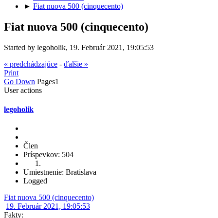
►
Fiat nuova 500 (cinquecento)
Fiat nuova 500 (cinquecento)
Started by legoholik, 19. Február 2021, 19:05:53
« predchádzajúce
-
ďalšie »
Print
Go Down
Pages
1
User actions
legoholik
Člen
Príspevkov: 504
Umiestnenie: Bratislava
Logged
Fiat nuova 500 (cinquecento)
19. Február 2021, 19:05:53
Fakty: