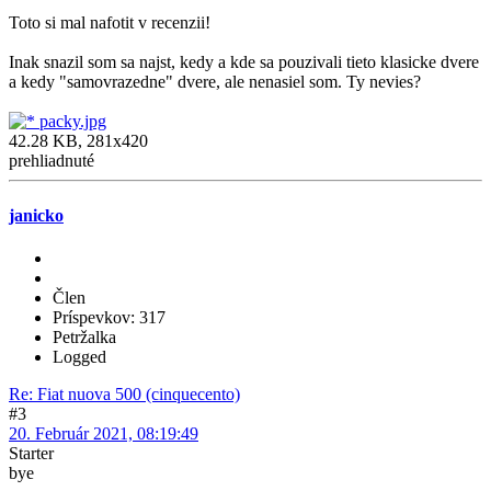
Toto si mal nafotit v recenzii!
Inak snazil som sa najst, kedy a kde sa pouzivali tieto klasicke dvere
a kedy "samovrazedne" dvere, ale nenasiel som. Ty nevies?
packy.jpg
42.28 KB, 281x420
prehliadnuté
janicko
Člen
Príspevkov: 317
Petržalka
Logged
Re: Fiat nuova 500 (cinquecento)
#3
20. Február 2021, 08:19:49
Starter
bye