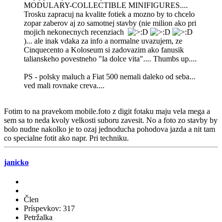
MODULARY-COLLECTIBLE MINIFIGURES....
Trosku zapracuj na kvalite fotiek a mozno by to chcelo
zopar zaberov aj zo samotnej stavby (nie milion ako pri
mojich nekonecnych recenziach
)... ale inak vdaka za info a normalne uvazujem, ze
Cinquecento a Koloseum si zadovazim ako fanusik
talianskeho povestneho "la dolce vita".... Thumbs up....
PS - polsky maluch a Fiat 500 nemali daleko od seba...
ved mali rovnake creva....
Fotim to na pravekom mobile.foto z digit fotaku maju vela mega a
sem sa to neda kvoly velkosti suboru zavesit. No a foto zo stavby by
bolo nudne nakolko je to ozaj jednoducha pohodova jazda a nit tam
co specialne fotit ako napr. Pri techniku.
janicko
Člen
Príspevkov: 317
Petržalka