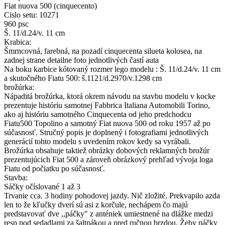
Fiat nuova 500 (cinquecento)
Cislo setu: 10271
960 psc
Š. 11/d.24/v. 11 cm
Krabica:
Šmrncovná, farebná, na pozadí cinquecenta silueta kolosea, na
zadnej strane detailne foto jednotlivých častí auta
Na boku karbice kótovaný rozmer lego modelu : Š. 11/d.24/v. 11 cm
a skutočného Fiatu 500: š.1121/d.2970/v.1298 cm
brožúrka:
Nápaditá brožúrka, ktorá okrem návodu na stavbu modelu v kocke
prezentuje históriu samotnej Fabbrica Italiana Automobili Torino,
ako aj históriu samotného Cinquecenta od jeho predchodcu
Fiatu500 Topolino a samotný Fiat nuova 500 od roku 1957 až po
súčasnosť. Stručný popis je doplnený i fotografiami jednotlivých
generácií tohto modelu s uvedením rokov kedy sa vyrábali.
Brožúrka obsahuje taktiež obrázky dobových reklamných brožúr
prezentujúcich Fiat 500 a zároveň obrázkový prehľad vývoja loga
Fiatu od počiatku po súčasnosť.
Stavba:
Sáčky očíslované 1 až 3
Trvanie cca. 3 hodiny pohodovej jazdy. Nič zložité. Prekvapilo azda
len to že kľučky dverí sú asi z korčule, nechápem čo majú
predstavovať dve ,,páčky" z anténiek umiestnené na dlážke medzi
resp pod sedadlami za šaltpákou a pred ručnou brzdou. Žeby páčky