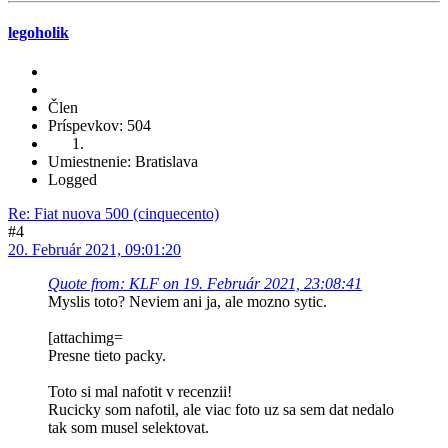
legoholik
Člen
Príspevkov: 504
Umiestnenie: Bratislava
Logged
Re: Fiat nuova 500 (cinquecento)
#4
20. Február 2021, 09:01:20
Quote from: KLF on 19. Február 2021, 23:08:41
Myslis toto? Neviem ani ja, ale mozno sytic.
[attachimg=
Presne tieto packy.
Toto si mal nafotit v recenzii!
Rucicky som nafotil, ale viac foto uz sa sem dat nedalo
tak som musel selektovat.